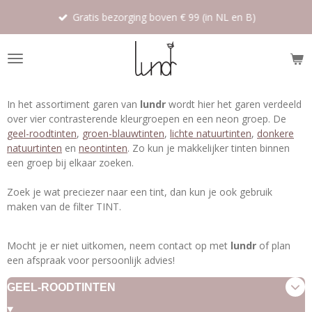
Ga
Gratis bezorging boven € 99 (in NL en B)
direct
naar
de
hoofdinhoud
In het assortiment garen van
lundr
wordt hier het garen verdeeld
over vier contrasterende kleurgroepen en een neon groep. De
geel-roodtinten
,
groen-blauwtinten
,
lichte natuurtinten
,
donkere
natuurtinten
en
neontinten
. Zo kun je makkelijker tinten binnen
een groep bij elkaar zoeken.
Zoek je wat preciezer naar een tint, dan kun je ook gebruik
maken van de filter TINT.
Mocht je er niet uitkomen, neem contact op met
lundr
of plan
een afspraak voor persoonlijk advies!
GEEL-ROODTINTEN