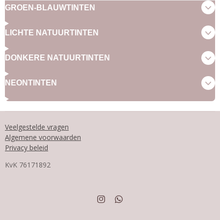
GROEN-BLAUWTINTEN
LICHTE NATUURTINTEN
DONKERE NATUURTINTEN
NEONTINTEN
Veelgestelde vragen
Algemene voorwaarden
Privacy beleid
KvK
76171892
I
W
n
h
s
a