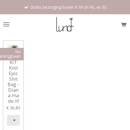
Ga
Gratis bezorging boven € 99 (in NL en B)
direct
naar
de
hoofdinhoud
Nu
erkrijgbaar!
KIT
Knit
Epic
Shit
Bag -
Dian
a.ma
de.it!
€ 36,85