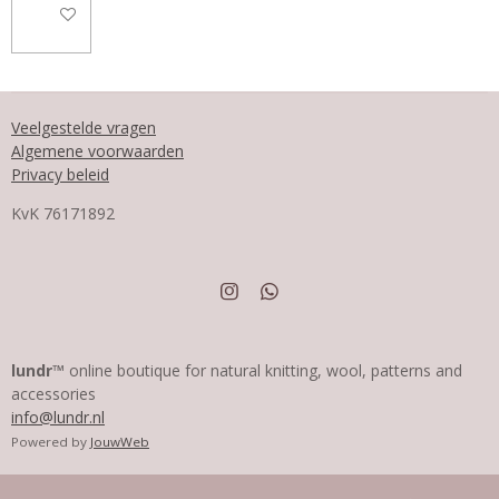
In winkelwagen
Veelgestelde vragen
Algemene voorwaarden
Privacy beleid
KvK
76171892
I
W
n
h
s
a
t
t
a
s
lundr™
online boutique for natural knitting, wool, patterns and
g
A
accessories
r
p
info@lundr.nl
a
p
m
Powered by
JouwWeb