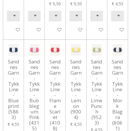
€ 9,50
€ 9,50
€ 4,55
In winkelwagen
In winkelwagen
In winkelwagen
In winkelwagen
In winkelwagen
In winke
Sand
Sand
Sand
Sand
Sand
Sand
nes
nes
nes
nes
nes
nes
Garn
Garn
Garn
Garn
Garn
Garn
-
-
-
-
-
-
Tykk
Tykk
Tykk
Tykk
Tykk
Tykk
Line
Line
Line
Line
Line
Line
-
-
-
-
-
-
Blue
Bub
Flam
Lem
Lime
Mor
print
bleg
e
on
Punc
k
(586
um
Scarl
(900
h
Blag
3)
Pink
et
4)
(952
ra
(431
(410
3)
(606
€ 4,55
€ 4,55
5)
8)
1)
€ 4,55