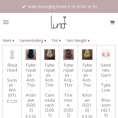
Ga
Gratis bezorging boven € 99 (in NL en B)
direct
naar
de
hoofdinhoud
Merk
▾
Samenstelling
▾
Tint
▾
Yarn Weight
▾
Rosá
Fybe
Fybe
Fybe
Fybe
Sand
rios4
rspat
rspat
rspat
rspat
nes
-
es -
es -
es -
es -
Garn
Suns
Àrd-
Àrd-
Àrd-
Àrd-
-
et -
Thìr
Thìr
Thìr
Thìr
Tykk
Wit
-
-
-
-
Line
(01)
Ardn
Cam
Fire
Kilor
-
ave
usda
mor
an
Blos
€ 7,25
(500
rach
e
(501
som
3)
(500
(500
0)
(421
1)
2)
3)
€ 9,50
€ 9,50