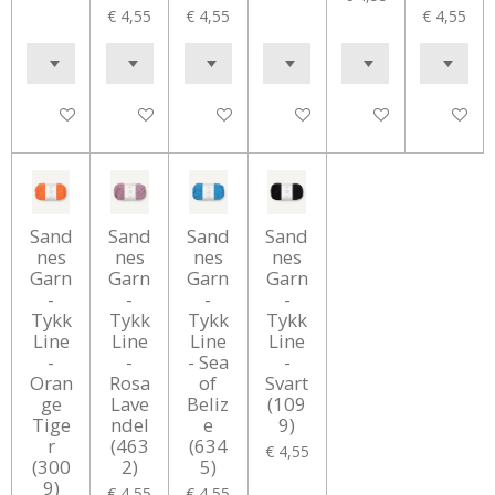
€ 4,55
€ 4,55
€ 4,55
In winkelwagen
In winkelwagen
In winkelwagen
In winkelwagen
In winkelwagen
In winke
Sand
Sand
Sand
Sand
nes
nes
nes
nes
Garn
Garn
Garn
Garn
-
-
-
-
Tykk
Tykk
Tykk
Tykk
Line
Line
Line
Line
-
-
- Sea
-
Oran
Rosa
of
Svart
ge
Lave
Beliz
(109
Tige
ndel
e
9)
r
(463
(634
€ 4,55
(300
2)
5)
9)
€ 4,55
€ 4,55