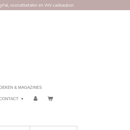
ayPal, vooruitbetalen en VVV-cadeaubon
OEKEN & MAGAZINES
CONTACT