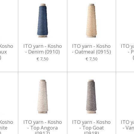
 Kosho
ITO yarn - Kosho
ITO yarn - Kosho
ITO y
aux
- Denim (0910)
- Oatmeal (0915)
- 
)
€ 7,50
€ 7,50
 Kosho
ITO yarn - Kosho
ITO yarn - Kosho
ITO y
hite
- Top Angora
- Top Goat
- Van
)
(0917)
(0918)