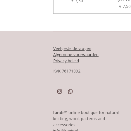
€ 7,50
€ 7,50
Veelgestelde vragen
Algemene voorwaarden
Privacy beleid
KvK
76171892
I
W
n
h
s
a
t
t
a
s
lundr™
online boutique for natural
g
A
knitting, wool, patterns and
r
p
accessories
a
p
info@lundr.nl
m