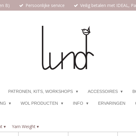
en B)
Persoonlijke service
Veilig betalen met IDEAL, P
PATRONEN, KITS, WORKSHOPS
ACCESSOIRES
B
ING
WOL PRODUCTEN
INFO
ERVARINGEN
nt
▾
Yarn Weight
▾