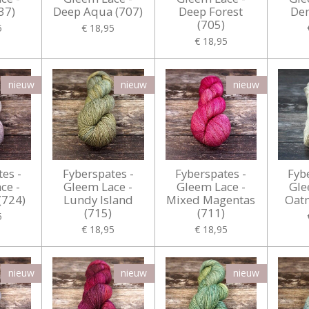
37)
Deep Aqua (707)
Deep Forest
Den
(705)
5
€ 18,95
€ 18,95
nieuw
nieuw
nieuw
es -
Fyberspates -
Fyberspates -
Fyb
ce -
Gleem Lace -
Gleem Lace -
Gle
(724)
Lundy Island
Mixed Magentas
Oatm
(715)
(711)
5
€ 18,95
€ 18,95
nieuw
nieuw
nieuw