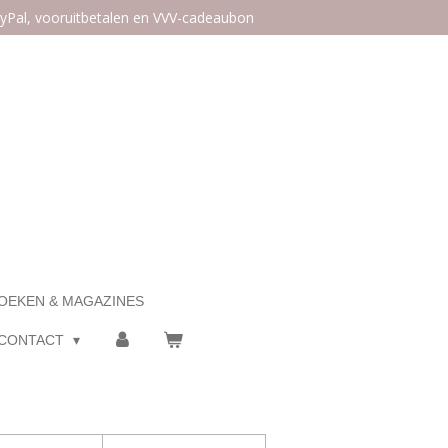
ayPal, vooruitbetalen en VVV-cadeaubon
OEKEN & MAGAZINES
CONTACT