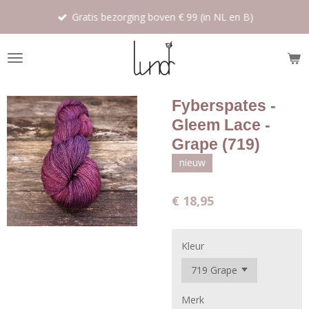
Ga
Gratis bezorging boven € 99 (in NL en B)
direct
naar
de
hoofdinhoud
Fyberspates -
Gleem Lace -
Grape (719)
nieuw
€ 18,95
Kleur
Merk