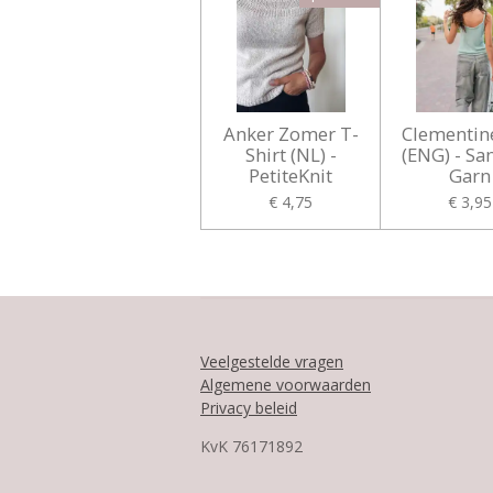
Anker Zomer T-
Clementin
Shirt (NL) -
(ENG) - Sa
PetiteKnit
Garn
€ 4,75
€ 3,95
Veelgestelde vragen
Algemene voorwaarden
Privacy beleid
KvK
76171892