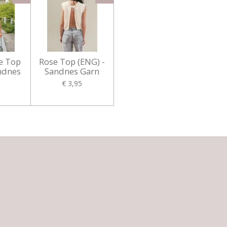
e Top
Rose Top (ENG) -
ndnes
Sandnes Garn
€ 3,95