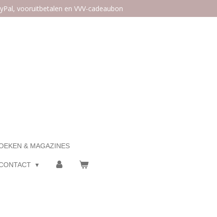
ayPal, vooruitbetalen en VVV-cadeaubon
OEKEN & MAGAZINES
CONTACT