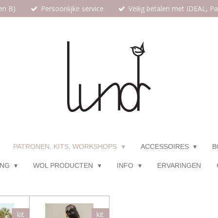
en B)
Persoonlijke service
Veilig betalen met IDEAL, P
PATRONEN, KITS, WORKSHOPS
ACCESSOIRES
B
ING
WOL PRODUCTEN
INFO
ERVARINGEN
kit
kit