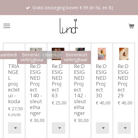
Ga
Gratis bezorging boven € 99 (in NL en B)
direct
naar
de
hoofdinhoud
aanbieding
Binnenkort
Uitverkocht
Binnenkort
verkrijgbaar
verkrijgbaar
TRIA
Re:D
Re:D
Re:D
Re:D
Re:D
NGE
ESIG
ESIG
ESIG
ESIG
ESIG
L
NED
NED
NED
NED
NED
proj
Proj
Proj
Proj
Proj
Proj
ectet
ect
ect
ect
ect
ect
ui -
140 -
63
142 -
30
29
koda
sleut
sleut
€ 25,00
€ 40,00
€ 40,00
elha
elha
€ 27,50
nger
nger
€ 29,95
€ 30,00
€ 30,00