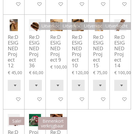
In winkelwagen
Houd mij op de hoogte
Houd mij op de hoogte
Houd mij op de hoogte
In winkelwagen
In winke
Uitverkocht
Uitverkocht
Uitverkocht
Uitverkocht
Re:D
Re:D
Re:D
Re:D
Re:D
Re:D
ESIG
ESIG
ESIG
ESIG
ESIG
ESIG
NED
NED
NED
NED
NED
NED
Proj
Proj
Proj
Proj
Proj
Proj
ect
ect
ect 9
ect
ect
ect
12
36
10
15
14
€ 100,00
€ 45,00
€ 60,00
€ 120,00
€ 75,00
€ 100,00
In winkelwagen
In winkelwagen
Houd mij op de hoogte
Houd mij op de hoogte
Houd mij op de hoo
Houd mij
Sale!
Binnenkort
verkrijgbaar
Re:D
Proj
Re:D