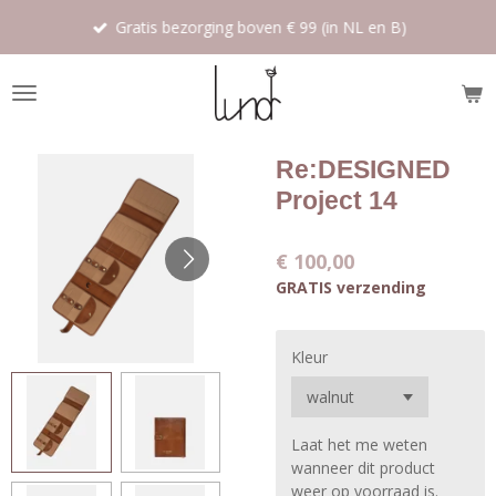
Ga
Gratis bezorging boven € 99 (in NL en B)
direct
naar
de
hoofdinhoud
Re:DESIGNED
Project 14
€ 100,00
GRATIS verzending
Kleur
Laat het me weten
wanneer dit product
weer op voorraad is.