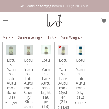
Ga
Gratis bezorging boven € 99 (in NL en B)
direct
naar
de
hoofdinhoud
Merk
▾
Samenstelling
▾
Tint
▾
Yarn Weight
▾
Lotu
Lotu
Lotu
Lotu
Lotu
s
s
s
s
s
Yarn
Yarn
Yarn
Yarn
Yarn
s -
s -
s -
s -
s -
Late
Late
Late
Late
Late
Autu
Autu
Autu
Autu
Autu
mn -
mn -
mn -
mn -
mn -
Bone
Cher
Light
Oyst
Sky
(01)
ry
Tau
er
(12)
Blos
pe
(29)
€ 11,95
€ 11,95
som
(18)
€ 11,95