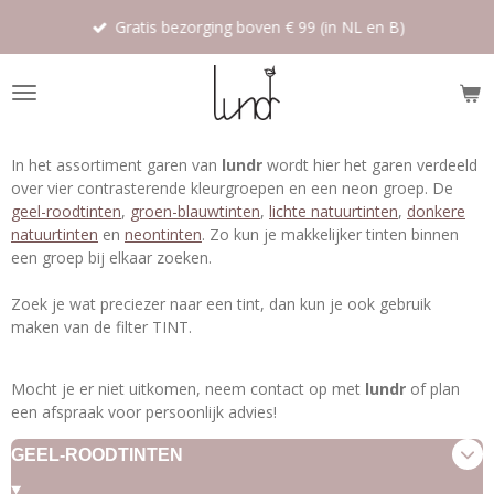
Ga
Gratis bezorging boven € 99 (in NL en B)
direct
naar
de
hoofdinhoud
In het assortiment garen van
lundr
wordt hier het garen verdeeld
over vier contrasterende kleurgroepen en een neon groep. De
geel-roodtinten
,
groen-blauwtinten
,
lichte natuurtinten
,
donkere
natuurtinten
en
neontinten
. Zo kun je makkelijker tinten binnen
een groep bij elkaar zoeken.
Zoek je wat preciezer naar een tint, dan kun je ook gebruik
maken van de filter TINT.
Mocht je er niet uitkomen, neem contact op met
lundr
of plan
een afspraak voor persoonlijk advies!
GEEL-ROODTINTEN