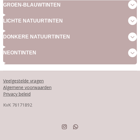
GROEN-BLAUWTINTEN
LICHTE NATUURTINTEN
DONKERE NATUURTINTEN
NEONTINTEN
Veelgestelde vragen
Algemene voorwaarden
Privacy beleid
KvK
76171892
I
W
n
h
s
a