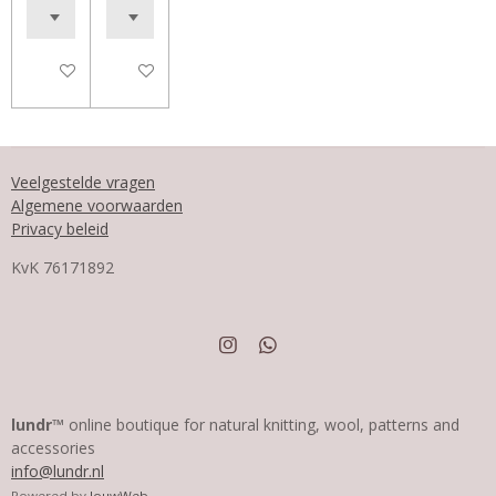
In winkelwagen
In winkelwagen
Veelgestelde vragen
Algemene voorwaarden
Privacy beleid
KvK
76171892
I
W
n
h
s
a
t
t
a
s
lundr™
online boutique for natural knitting, wool, patterns and
g
A
accessories
r
p
info@lundr.nl
a
p
m
Powered by
JouwWeb