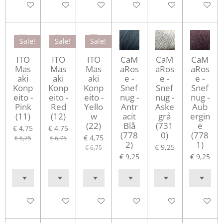
In winkelwagen
In winkelwagen
In winkelwagen
In winkelwagen
In winkelwagen
In winke
Sale!
Sale!
Sale!
ITO
ITO
ITO
CaM
CaM
CaM
Mas
Mas
Mas
aRos
aRos
aRos
aki
aki
aki
e -
e -
e -
Konp
Konp
Konp
Snef
Snef
Snef
eito -
eito -
eito -
nug -
nug -
nug -
Pink
Red
Yello
Antr
Aske
Aub
(11)
(12)
w
acit
grå
ergin
(22)
Blå
(731
e
€ 4,75
€ 4,75
(778
0)
(778
€ 4,75
€ 6,75
€ 6,75
2)
1)
€ 9,25
€ 6,75
€ 9,25
€ 9,25
In winkelwagen
In winkelwagen
In winkelwagen
In winkelwagen
In winkelwagen
In winke