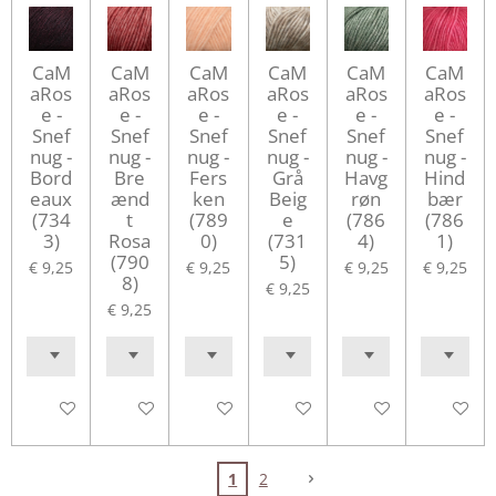
CaM
CaM
CaM
CaM
CaM
CaM
aRos
aRos
aRos
aRos
aRos
aRos
e -
e -
e -
e -
e -
e -
Snef
Snef
Snef
Snef
Snef
Snef
nug -
nug -
nug -
nug -
nug -
nug -
Bord
Bre
Fers
Grå
Havg
Hind
eaux
ænd
ken
Beig
røn
bær
(734
t
(789
e
(786
(786
3)
Rosa
0)
(731
4)
1)
(790
5)
€ 9,25
€ 9,25
€ 9,25
€ 9,25
8)
€ 9,25
€ 9,25
In winkelwagen
In winkelwagen
In winkelwagen
In winkelwagen
In winkelwagen
In winke
1
2