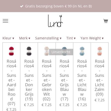
Ga
Gratis bezorging boven € 99 (in NL en B)
direct
naar
de
hoofdinhoud
Kleur
▾
Merk
▾
Samenstelling
▾
Tint
▾
Yarn Weight
▾
Uitverkocht
Rosá
Rosá
Rosá
Rosá
Rosá
Rosá
rios4
rios4
rios4
rios4
rios4
rios4
-
-
-
-
-
-
Suns
Suns
Suns
Suns
Suns
Suns
et -
et -
et -
et -
et -
et -
Aard
Don
Gebr
Grijs
Licht
Licht
bei
ker
oken
Blau
Blau
Zalm
Roo
Grijs
Wit
w
w
(09)
d
(19)
(02)
(17)
(16)
€ 7,25
(07)
€ 7,25
€ 7,25
€ 7,25
€ 7,25
€ 7,25