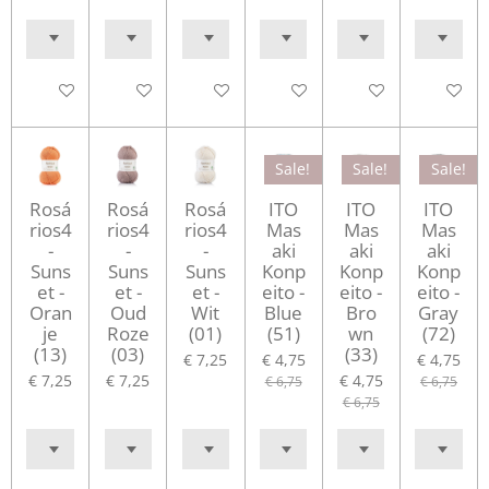
In winkelwagen
In winkelwagen
In winkelwagen
Houd mij op de hoogte
In winkelwagen
In winke
Sale!
Sale!
Sale!
Rosá
Rosá
Rosá
ITO
ITO
ITO
rios4
rios4
rios4
Mas
Mas
Mas
-
-
-
aki
aki
aki
Suns
Suns
Suns
Konp
Konp
Konp
et -
et -
et -
eito -
eito -
eito -
Oran
Oud
Wit
Blue
Bro
Gray
je
Roze
(01)
(51)
wn
(72)
(13)
(03)
(33)
€ 7,25
€ 4,75
€ 4,75
€ 7,25
€ 7,25
€ 4,75
€ 6,75
€ 6,75
€ 6,75