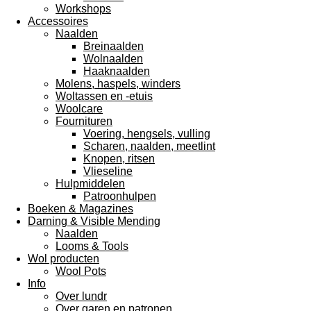
Workshops
Accessoires
Naalden
Breinaalden
Wolnaalden
Haaknaalden
Molens, haspels, winders
Woltassen en -etuis
Woolcare
Fournituren
Voering, hengsels, vulling
Scharen, naalden, meetlint
Knopen, ritsen
Vlieseline
Hulpmiddelen
Patroonhulpen
Boeken & Magazines
Darning & Visible Mending
Naalden
Looms & Tools
Wol producten
Wool Pots
Info
Over lundr
Over garen en patronen