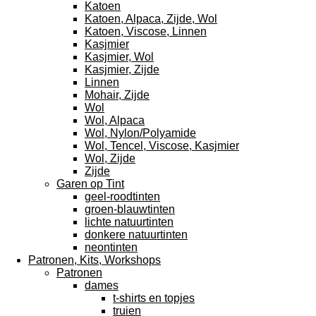
Katoen
Katoen, Alpaca, Zijde, Wol
Katoen, Viscose, Linnen
Kasjmier
Kasjmier, Wol
Kasjmier, Zijde
Linnen
Mohair, Zijde
Wol
Wol, Alpaca
Wol, Nylon/Polyamide
Wol, Tencel, Viscose, Kasjmier
Wol, Zijde
Zijde
Garen op Tint
geel-roodtinten
groen-blauwtinten
lichte natuurtinten
donkere natuurtinten
neontinten
Patronen, Kits, Workshops
Patronen
dames
t-shirts en topjes
truien