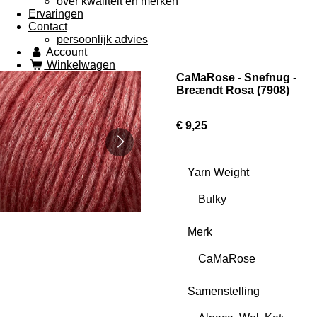
over kwaliteit en merken
Ervaringen
Contact
persoonlijk advies
Account
Winkelwagen
CaMaRose - Snefnug -
Breændt Rosa (7908)
€ 9,25
Yarn Weight
Merk
Samenstelling