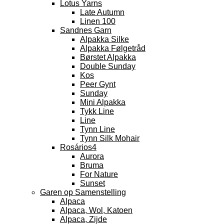
Lotus Yarns
Late Autumn
Linen 100
Sandnes Garn
Alpakka Silke
Alpakka Følgetråd
Børstet Alpakka
Double Sunday
Kos
Peer Gynt
Sunday
Mini Alpakka
Tykk Line
Line
Tynn Line
Tynn Silk Mohair
Rosários4
Aurora
Bruma
For Nature
Sunset
Garen op Samenstelling
Alpaca
Alpaca, Wol, Katoen
Alpaca, Zijde