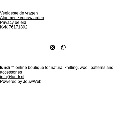
Veelgestelde vragen
Algemene voorwaarden
Privacy beleid
KvK
76171892
I
W
n
h
s
a
t
t
lundr™
online boutique for natural knitting, wool, patterns and
a
s
accessories
g
A
info@lundr.nl
r
p
Powered by
JouwWeb
a
p
m