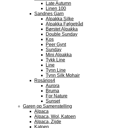
Late Autumn
Linen 100
Sandnes Garn
Alpakka Silke
Alpakka Følgetråd
Børstet Alpakka
Double Sunday
Kos
Peer Gynt
Sunday
Mini Alpakka
Tykk Line
Line
Tynn Line
Tynn Silk Mohair
Rosários4
Aurora
Bruma
For Nature
Sunset
Garen op Samenstelling
Alpaca
Alpaca, Wol, Katoen
Alpaca, Zijde
Katoen