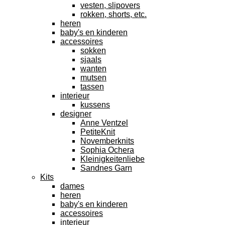
vesten, slipovers
rokken, shorts, etc.
heren
baby's en kinderen
accessoires
sokken
sjaals
wanten
mutsen
tassen
interieur
kussens
designer
Anne Ventzel
PetiteKnit
Novemberknits
Sophia Ochera
Kleinigkeitenliebe
Sandnes Garn
Kits
dames
heren
baby's en kinderen
accessoires
interieur