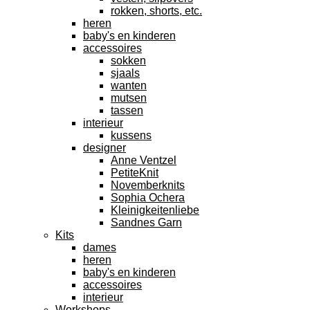
rokken, shorts, etc.
heren
baby's en kinderen
accessoires
sokken
sjaals
wanten
mutsen
tassen
interieur
kussens
designer
Anne Ventzel
PetiteKnit
Novemberknits
Sophia Ochera
Kleinigkeitenliebe
Sandnes Garn
Kits
dames
heren
baby's en kinderen
accessoires
interieur
Workshops