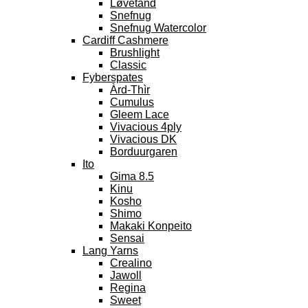
Løvetand
Snefnug
Snefnug Watercolor
Cardiff Cashmere
Brushlight
Classic
Fyberspates
Àrd-Thìr
Cumulus
Gleem Lace
Vivacious 4ply
Vivacious DK
Borduurgaren
Ito
Gima 8.5
Kinu
Kosho
Shimo
Makaki Konpeito
Sensai
Lang Yarns
Crealino
Jawoll
Regina
Sweet