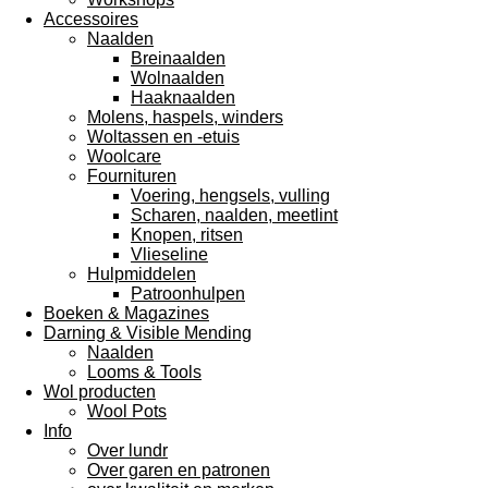
Accessoires
Naalden
Breinaalden
Wolnaalden
Haaknaalden
Molens, haspels, winders
Woltassen en -etuis
Woolcare
Fournituren
Voering, hengsels, vulling
Scharen, naalden, meetlint
Knopen, ritsen
Vlieseline
Hulpmiddelen
Patroonhulpen
Boeken & Magazines
Darning & Visible Mending
Naalden
Looms & Tools
Wol producten
Wool Pots
Info
Over lundr
Over garen en patronen