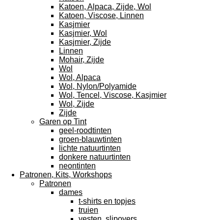
Katoen, Alpaca, Zijde, Wol
Katoen, Viscose, Linnen
Kasjmier
Kasjmier, Wol
Kasjmier, Zijde
Linnen
Mohair, Zijde
Wol
Wol, Alpaca
Wol, Nylon/Polyamide
Wol, Tencel, Viscose, Kasjmier
Wol, Zijde
Zijde
Garen op Tint
geel-roodtinten
groen-blauwtinten
lichte natuurtinten
donkere natuurtinten
neontinten
Patronen, Kits, Workshops
Patronen
dames
t-shirts en topjes
truien
vesten, slipovers