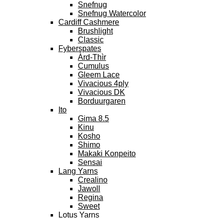
Snefnug
Snefnug Watercolor
Cardiff Cashmere
Brushlight
Classic
Fyberspates
Àrd-Thìr
Cumulus
Gleem Lace
Vivacious 4ply
Vivacious DK
Borduurgaren
Ito
Gima 8.5
Kinu
Kosho
Shimo
Makaki Konpeito
Sensai
Lang Yarns
Crealino
Jawoll
Regina
Sweet
Lotus Yarns