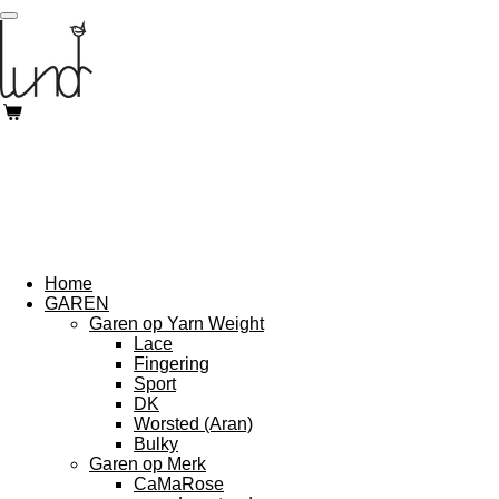
Ga
direct
naar
de
hoofdinhoud
Home
GAREN
Garen op Yarn Weight
Lace
Fingering
Sport
DK
Worsted (Aran)
Bulky
Garen op Merk
CaMaRose