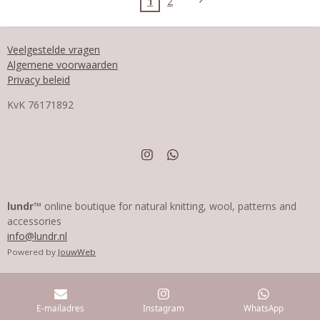
1
2
Veelgestelde vragen
Algemene voorwaarden
Privacy beleid
KvK
76171892
I
W
n
h
s
a
t
t
a
s
lundr™
online boutique for natural knitting, wool, patterns and
g
A
accessories
r
p
info@lundr.nl
a
p
m
Powered by
JouwWeb
E-mailadres
Instagram
WhatsApp