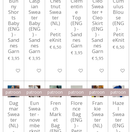
Bun
Casp
Ches
Clem
Cleo
Cum
ny
ian
tnut
entin
Swea
ulus
Shor
Swea
Swea
e
ter +
Blou
ts
ter
ter
Top
Cleo
se
Baby
Baby
(NL)
(ENG
Skirt
(ENG
(ENG
(ENG
-
) -
(ENG
) -
) -
) -
Petit
Sand
) -
Petit
Sand
Sand
eKnit
nes
Sand
eKnit
nes
nes
Garn
nes
€ 6,50
€ 6,50
Garn
Garn
Garn
€ 3,95
€ 3,95
€ 3,95
€ 5,95
In winkelwagen
In winkelwagen
In winkelwagen
Houd mij op de hoogte
In winkelwagen
In winke
patroon
patroon
patroon
patroon
patroon
patroon
Dag
Eun
Fren
Flore
Fran
Haze
mar
Swea
ch
nce
kie
l
Swea
ter -
Mark
Bag
Swea
Swea
ter
nove
et
(ENG
ter
ter
(NL)
mbe
Bag
) -
(NL)
(ENG
-
rknit
(ENG
Petit
-
) -