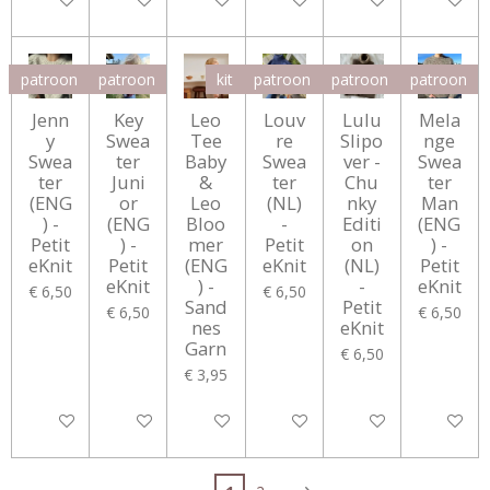
patroon
patroon
kit
patroon
patroon
patroon
Jenn
Key
Leo
Louv
Lulu
Mela
y
Swea
Tee
re
Slipo
nge
Swea
ter
Baby
Swea
ver -
Swea
ter
Juni
&
ter
Chu
ter
(ENG
or
Leo
(NL)
nky
Man
) -
(ENG
Bloo
-
Editi
(ENG
Petit
) -
mer
Petit
on
) -
eKnit
Petit
(ENG
eKnit
(NL)
Petit
eKnit
) -
-
eKnit
€ 6,50
€ 6,50
Sand
Petit
€ 6,50
€ 6,50
nes
eKnit
Garn
€ 6,50
€ 3,95
In winkelwagen
In winkelwagen
In winkelwagen
In winkelwagen
In winkelwagen
In winke