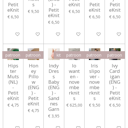
Petit
s
) -
eKnit
Petit
Petit
eKnit
Petit
eKnit
eKnit
€ 9,50
€ 6,50
eKnit
€ 6,50
€ 6,50
€ 6,50
€ 6,50
In winkelwagen
In winkelwagen
In winkelwagen
In winkelwagen
Houd mij op de hoo
In winke
patroon
patroon
kit
patroon
patroon
patroon
Hips
Hon
Indy
Io
Iris
Ivy
ter
ey
Dres
want
slipo
Card
Muts
Pillo
s
en -
ver -
igan
(NL)
w
Baby
nove
nove
(ENG
-
(ENG
(ENG
mbe
mbe
) -
Petit
) -
) -
rknit
rknit
Petit
eKnit
Petit
Sand
s
s
eKnit
eKnit
nes
€ 4,75
€ 625,00
€ 9,50
€ 6,50
Garn
€ 4,75
€ 3,95
In winkelwagen
In winkelwagen
In winkelwagen
In winkelwagen
In winkelwagen
In winke