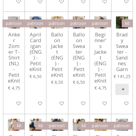
In winkelwagen
In winkelwagen
In winkelwagen
In winkelwagen
In winkelwagen
In winke
patroon
patroon
patroon
patroon
patroon
kit
Anke
April
Ballo
Ballo
Begi
Brad
r
Card
on
on
nner'
y
Zom
igan
Jacke
Swea
s
Swea
er T-
(ENG
t
ter
Jacke
ter -
Shirt
) -
(ENG
(ENG
t
Sand
(NL)
Petit
) -
) -
(ENG
nes
-
eKnit
Petit
Petit
) -
Garn
Petit
eKnit
eKnit
Petit
€ 6,50
€ 141,25
eKnit
eKnit
€ 6,50
€ 6,50
€ 4,75
€ 4,75
In winkelwagen
In winkelwagen
In winkelwagen
In winkelwagen
In winkelwagen
In winke
kit
kit
patroon
kit
patroon
patroon