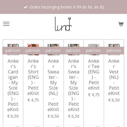
Ga
Gratis bezorging boven € 99 (in NL en B)
direct
naar
de
hoofdinhoud
patroon
patroon
patroon
patroon
patroon
patroon
Anke
Anke
Anke
Anke
Anke
Anke
r's
r's
r
r's
r Tee
r
Card
Shirt
Swea
Swea
(ENG
Vest
igan
(ENG
ter -
ter -
) -
(NL)
- My
) -
My
My
Petit
-
Size
Petit
Size
Size
eKnit
Petit
(ENG
eKnit
(NL)
(ENG
eKnit
€ 4,75
) -
-
) -
€ 4,75
€ 6,50
Petit
Petit
Petit
eKnit
eKnit
eKnit
€ 6,50
€ 6,50
€ 6,50