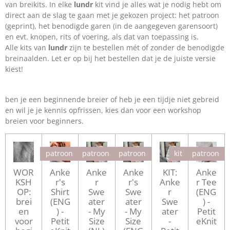
van breikits. In elke
lundr
kit vind je alles wat je nodig hebt om
direct aan de slag te gaan met je gekozen project: het patroon
(geprint), het benodigde garen (in de aangegeven garensoort)
en evt. knopen, rits of voering, als dat van toepassing is.
Alle kits van
lundr
zijn te bestellen mét of zonder de benodigde
breinaalden. Let er op bij het bestellen dat je de juiste versie
kiest!
ben je een beginnende breier of heb je een tijdje niet gebreid
en wil je je kennis opfrissen, kies dan voor een workshop
breien voor beginners.
patroon
patroon
patroon
kit
patroon
WOR
Anke
Anke
Anke
KIT:
Anke
KSH
r's
r
r's
Anke
r Tee
OP:
Shirt
Swe
Swe
r
(ENG
brei
(ENG
ater
ater
Swe
) -
en
) -
- My
- My
ater
Petit
voor
Petit
Size
Size
-
eKnit