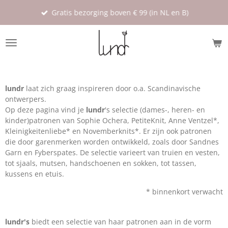
Ga
Gratis bezorging boven € 99 (in NL en B)
direct
naar
de
hoofdinhoud
lundr
laat zich graag inspireren door o.a. Scandinavische
ontwerpers.
Op deze pagina vind je
lundr
's selectie (dames-, heren- en
kinder)patronen van Sophie Ochera, PetiteKnit, Anne Ventzel*,
Kleinigkeitenliebe* en Novemberknits*. Er zijn ook patronen
die door garenmerken worden ontwikkeld, zoals door Sandnes
Garn en Fyberspates. De selectie varieert van truien en vesten,
tot sjaals, mutsen, handschoenen en sokken, tot tassen,
kussens en etuis.
* binnenkort verwacht
lundr's
biedt een selectie van haar patronen aan in de vorm