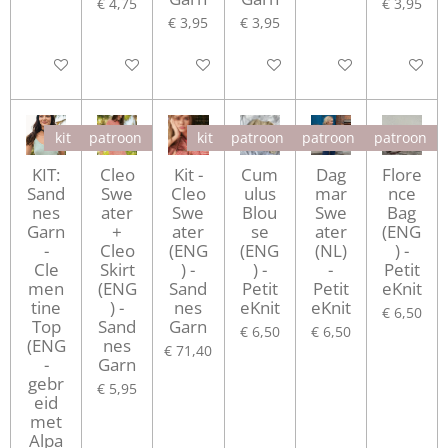
€ 4,75
€ 3,95
€ 3,95
€ 3,95
In winkelwagen
In winkelwagen
In winkelwagen
In winkelwagen
In winkelwagen
Houd mij
kit
patroon
kit
patroon
patroon
patroon
KIT:
Cleo
Kit -
Cum
Dag
Flore
Sand
Swe
Cleo
ulus
mar
nce
nes
ater
Swe
Blou
Swe
Bag
Garn
+
ater
se
ater
(ENG
-
Cleo
(ENG
(ENG
(NL)
) -
Cle
Skirt
) -
) -
-
Petit
men
(ENG
Sand
Petit
Petit
eKnit
tine
) -
nes
eKnit
eKnit
€ 6,50
Top
Sand
Garn
€ 6,50
€ 6,50
(ENG
nes
€ 71,40
-
Garn
gebr
€ 5,95
eid
met
Alpa