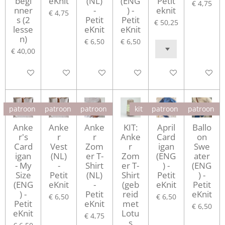
begi
eKnit
(NL)
(ENG
Petit
€ 4,75
nner
-
) -
eknit
€ 4,75
s (2
Petit
Petit
€ 50,25
lesse
eKnit
eKnit
n)
€ 6,50
€ 6,50
€ 40,00
In winkelwagen
In winkelwagen
In winkelwagen
In winkelwagen
Houd mij op de hoo
In winke
patroon
patroon
patroon
kit
patroon
patroon
Anke
Anke
Anke
KIT:
April
Ballo
r's
r
r
Anke
Card
on
Card
Vest
Zom
r
igan
Swe
igan
(NL)
er T-
Zom
(ENG
ater
- My
-
Shirt
er T-
) -
(ENG
Size
Petit
(NL)
Shirt
Petit
) -
(ENG
eKnit
-
(geb
eKnit
Petit
) -
Petit
reid
eKnit
€ 6,50
€ 6,50
Petit
eKnit
met
€ 6,50
eKnit
Lotu
€ 4,75
s