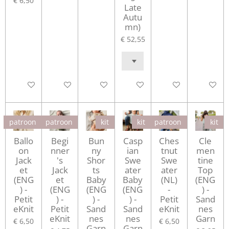
€ 6,50
Late
Autu
mn)
€ 52,55
In winkelwagen
In winkelwagen
In winkelwagen
In winkelwagen
In winkelwagen
In winke
patroon
patroon
kit
kit
patroon
kit
Ballo
Begi
Bun
Casp
Ches
Cle
on
nner
ny
ian
tnut
men
Jack
's
Shor
Swe
Swe
tine
et
Jack
ts
ater
ater
Top
(ENG
et
Baby
Baby
(NL)
(ENG
) -
(ENG
(ENG
(ENG
-
) -
Petit
) -
) -
) -
Petit
Sand
eKnit
Petit
Sand
Sand
eKnit
nes
eKnit
nes
nes
Garn
€ 6,50
€ 6,50
Garn
Garn