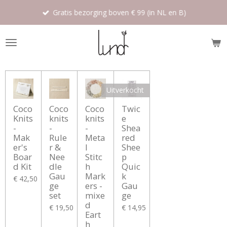
Ga
Gratis bezorging boven € 99 (in NL en B)
direct
naar
de
hoofdinhoud
Uitverkocht
Coco
Coco
Coco
Twic
Knits
knits
knits
e
-
-
-
Shea
Mak
Rule
Meta
red
er's
r &
l
Shee
Boar
Nee
Stitc
p
d Kit
dle
h
Quic
Gau
Mark
k
€ 42,50
ge
ers -
Gau
set
mixe
ge
d
€ 19,50
€ 14,95
Eart
h