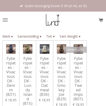
Ga
Gratis bezorging boven € 99 (in NL en B)
direct
naar
de
hoofdinhoud
Merk
▾
Samenstelling
▾
Tint
▾
Yarn Weight
▾
Uitverkocht
Fybe
Fybe
Fybe
Fybe
Fybe
rspat
rspat
rspat
rspat
rspat
es -
es -
es -
es -
es -
Vivac
Vivac
Vivac
Vivac
Vivac
ious
ious
ious
ious
ious
DK -
DK -
DK -
DK -
DK -
Deni
Lun
Oat
Smo
Twe
m
dy
meal
key
ed
(831)
Islan
(836)
Joe
Imps
d
(829)
(801)
€ 18,95
€ 18,95
(815)
€ 18,95
€ 18,95