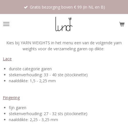
Ga
Gratis bezorging boven € 99 (in NL en B)
direct
naar
de
hoofdinhoud
Kies bij YARN WEIGHTS in het menu een van de volgende yarn
weights voor de verzameling garen op dikte:
Lace
dunste categorie garen
stekenverhouding: 33 - 40 ste (stockinette)
naalddikte: 1,5 - 2,25 mm
Fingering
fijn garen
stekenverhouding: 27 - 32 sts (stockinette)
naalddikte: 2,25 - 3,25 mm