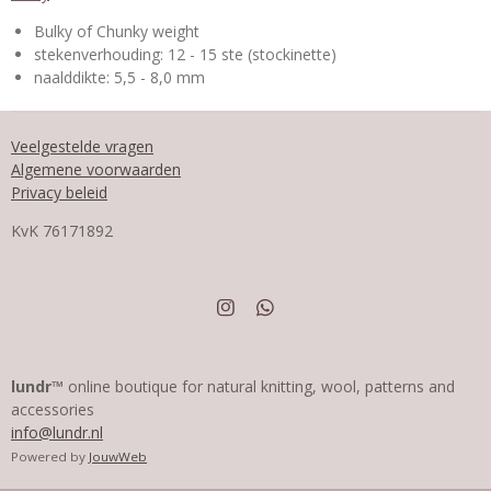
Bulky of Chunky weight
stekenverhouding: 12 - 15 ste (stockinette)
naalddikte: 5,5 - 8,0 mm
Veelgestelde vragen
Algemene voorwaarden
Privacy beleid
KvK
76171892
I
W
n
h
s
a
t
t
a
s
lundr™
online boutique for natural knitting, wool, patterns and
g
A
accessories
r
p
info@lundr.nl
a
p
m
Powered by
JouwWeb