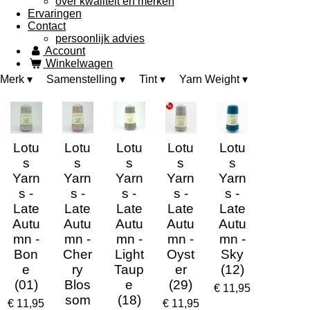
over kwaliteit en merken
Ervaringen
Contact
persoonlijk advies
Account
Winkelwagen
Merk
▾
Samenstelling
▾
Tint
▾
Yarn Weight
▾
Lotu
Lotu
Lotu
Lotu
Lotu
s
s
s
s
s
Yarn
Yarn
Yarn
Yarn
Yarn
s -
s -
s -
s -
s -
Late
Late
Late
Late
Late
Autu
Autu
Autu
Autu
Autu
mn -
mn -
mn -
mn -
mn -
Bon
Cher
Light
Oyst
Sky
e
ry
Taup
er
(12)
(01)
Blos
e
(29)
€ 11,95
som
(18)
€ 11,95
€ 11,95