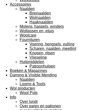
Accessoires
Naalden
Breinaalden
Wolnaalden
Haaknaalden
Molens, haspels, winders
Woltassen en -etuis
Woolcare
Fournituren
Voering, hengsels, vulling
Scharen, naalden, meetlint
Knopen, ritsen
Vlieseline
Hulpmiddelen
Patroonhulpen
Boeken & Magazines
Darning & Visible Mending
Naalden
Looms & Tools
Wol producten
Wool Pots
Info
Over lundr
Over garen en patronen