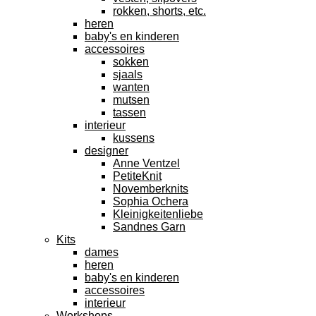
rokken, shorts, etc.
heren
baby's en kinderen
accessoires
sokken
sjaals
wanten
mutsen
tassen
interieur
kussens
designer
Anne Ventzel
PetiteKnit
Novemberknits
Sophia Ochera
Kleinigkeitenliebe
Sandnes Garn
Kits
dames
heren
baby's en kinderen
accessoires
interieur
Workshops