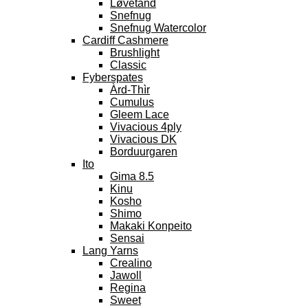
Løvetand
Snefnug
Snefnug Watercolor
Cardiff Cashmere
Brushlight
Classic
Fyberspates
Àrd-Thìr
Cumulus
Gleem Lace
Vivacious 4ply
Vivacious DK
Borduurgaren
Ito
Gima 8.5
Kinu
Kosho
Shimo
Makaki Konpeito
Sensai
Lang Yarns
Crealino
Jawoll
Regina
Sweet