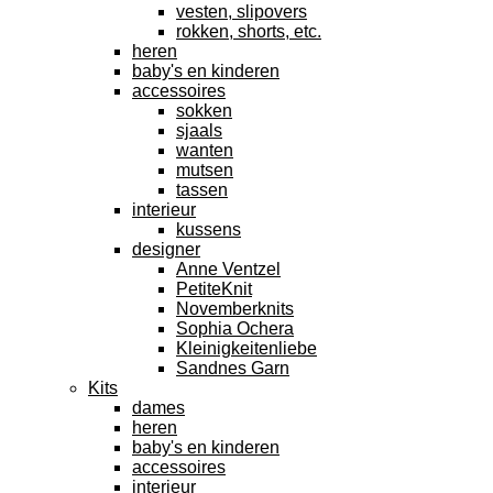
vesten, slipovers
rokken, shorts, etc.
heren
baby's en kinderen
accessoires
sokken
sjaals
wanten
mutsen
tassen
interieur
kussens
designer
Anne Ventzel
PetiteKnit
Novemberknits
Sophia Ochera
Kleinigkeitenliebe
Sandnes Garn
Kits
dames
heren
baby's en kinderen
accessoires
interieur