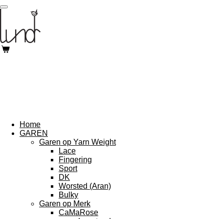
Ga
direct
naar
de
hoofdinhoud
Home
GAREN
Garen op Yarn Weight
Lace
Fingering
Sport
DK
Worsted (Aran)
Bulky
Garen op Merk
CaMaRose