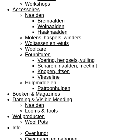
Workshops
Accessoires
Naalden
Breinaalden
Wolnaalden
Haaknaalden
Molens, haspels, winders
Woltassen en -etuis
Woolcare
Fournituren
Voering, hengsels, vulling
Scharen, naalden, meetlint
Knopen, ritsen
Vlieseline
Hulpmiddelen
Patroonhulpen
Boeken & Magazines
Darning & Visible Mending
Naalden
Looms & Tools
Wol producten
Wool Pots
Info
Over lundr
Over garen en patronen