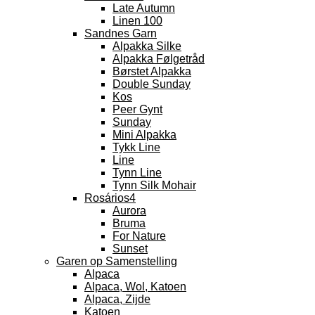
Late Autumn
Linen 100
Sandnes Garn
Alpakka Silke
Alpakka Følgetråd
Børstet Alpakka
Double Sunday
Kos
Peer Gynt
Sunday
Mini Alpakka
Tykk Line
Line
Tynn Line
Tynn Silk Mohair
Rosários4
Aurora
Bruma
For Nature
Sunset
Garen op Samenstelling
Alpaca
Alpaca, Wol, Katoen
Alpaca, Zijde
Katoen