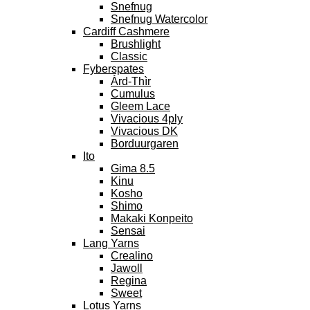
Snefnug
Snefnug Watercolor
Cardiff Cashmere
Brushlight
Classic
Fyberspates
Àrd-Thìr
Cumulus
Gleem Lace
Vivacious 4ply
Vivacious DK
Borduurgaren
Ito
Gima 8.5
Kinu
Kosho
Shimo
Makaki Konpeito
Sensai
Lang Yarns
Crealino
Jawoll
Regina
Sweet
Lotus Yarns