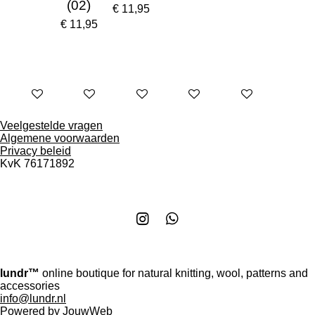
(02)
€ 11,95
€ 11,95
In winkelwagen
In winkelwagen
In winkelwagen
In winkelwagen
In winkelwagen
Veelgestelde vragen
Algemene voorwaarden
Privacy beleid
KvK
76171892
I
W
n
h
s
a
t
t
lundr™
online boutique for natural knitting, wool, patterns and
a
s
accessories
g
A
info@lundr.nl
r
p
Powered by
JouwWeb