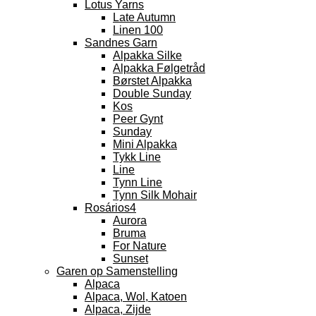
Lotus Yarns
Late Autumn
Linen 100
Sandnes Garn
Alpakka Silke
Alpakka Følgetråd
Børstet Alpakka
Double Sunday
Kos
Peer Gynt
Sunday
Mini Alpakka
Tykk Line
Line
Tynn Line
Tynn Silk Mohair
Rosários4
Aurora
Bruma
For Nature
Sunset
Garen op Samenstelling
Alpaca
Alpaca, Wol, Katoen
Alpaca, Zijde