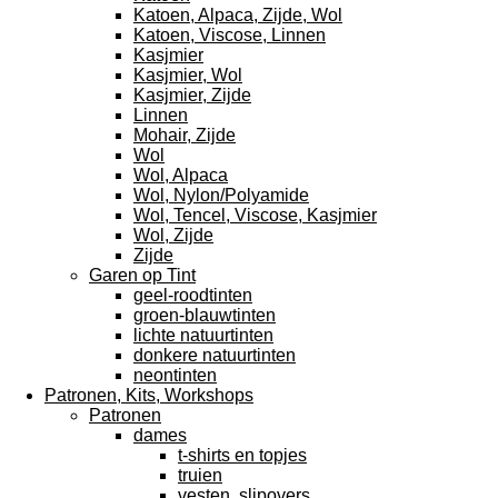
Katoen, Alpaca, Zijde, Wol
Katoen, Viscose, Linnen
Kasjmier
Kasjmier, Wol
Kasjmier, Zijde
Linnen
Mohair, Zijde
Wol
Wol, Alpaca
Wol, Nylon/Polyamide
Wol, Tencel, Viscose, Kasjmier
Wol, Zijde
Zijde
Garen op Tint
geel-roodtinten
groen-blauwtinten
lichte natuurtinten
donkere natuurtinten
neontinten
Patronen, Kits, Workshops
Patronen
dames
t-shirts en topjes
truien
vesten, slipovers