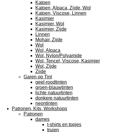
Katoen
Katoen, Alpaca, Zijde, Wol
Katoen, Viscose, Linnen
Kasjmier
Kasjmier, Wol
Kasjmier, Zijde
Linnen
Mohair, Zijde
Wol
Wol, Alpaca
Wol, Nylon/Polyamide
Wol, Tencel, Viscose, Kasjmier
Wol, Zijde
Zijde
Garen op Tint
geel-roodtinten
groen-blauwtinten
lichte natuurtinten
donkere natuurtinten
neontinten
Patronen, Kits, Workshops
Patronen
dames
t-shirts en topjes
truien