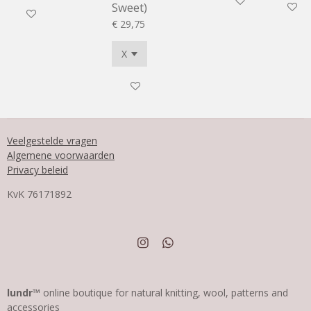
In winkelwagen
Sweet)
Houd mi
In winkelwagen
€ 29,75
In winkelwagen
Veelgestelde vragen
Algemene voorwaarden
Privacy beleid
KvK
76171892
I
W
n
h
s
a
t
t
a
s
lundr™
online boutique for natural knitting, wool, patterns and
g
A
accessories