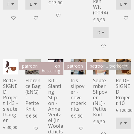
ken
€ 13,50
Wit
(0094)
In winkelwagen
In winkelwagen
In winkelwagen
In wink
€ 5,95
In winkelwagen
patroon
op
patroon
patroon
Uitverkocht
bestelling
Re:DE
Floren
Kit -
Iris
Septe
Re:DE
SIGNE
ce Bag
Slanti
slipov
mber
SIGNE
D
(ENG)
ng
er -
Slipov
D
Projec
-
Slip-
nove
er
Projec
t 143 -
Petite
on -
mberk
(NL) -
t 10
sleute
Knit
Anne
nits
Petite
€ 120,00
lhang
Ventz
Knit
€ 6,50
€ 9,50
er
el (in
€ 6,50
Woola
€ 30,00
In winkelwagen
In winkelwagen
ddicts