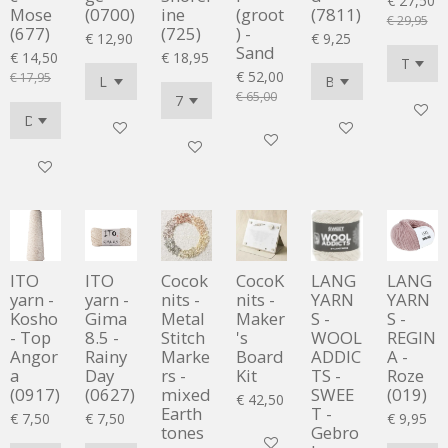
€ 27,50
Mose
(0700)
ine
(groot
(7811)
€ 29,95
(677)
(725)
) -
€ 12,90
€ 9,25
Sand
€ 14,50
€ 18,95
€ 52,00
€ 17,95
€ 65,00
In wink
In winkelwagen
In winkelwagen
In winkelwagen
In winkelwagen
In winkelwagen
ITO
ITO
Cocok
CocoK
LANG
LANG
yarn -
yarn -
nits -
nits -
YARN
YARN
Kosho
Gima
Metal
Maker
S -
S -
- Top
8.5 -
Stitch
's
WOOL
REGIN
Angor
Rainy
Marke
Board
ADDIC
A -
a
Day
rs -
Kit
TS -
Roze
(0917)
(0627)
mixed
SWEE
(019)
€ 42,50
Earth
T -
€ 7,50
€ 7,50
€ 9,95
tones
Gebro
In winkelwagen