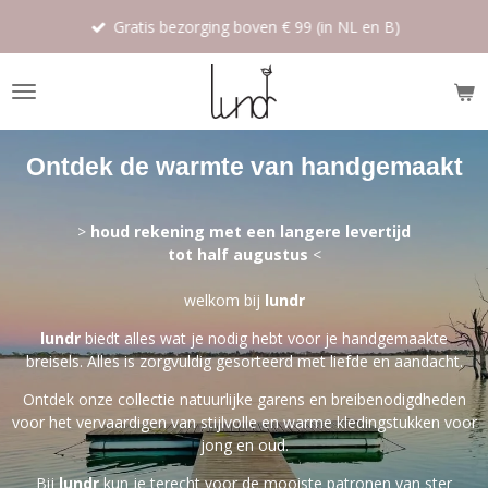
Ga
Gratis bezorging boven € 99 (in NL en B)
direct
naar
de
hoofdinhoud
Ontdek de warmte van handgemaakt
>
houd rekening met een langere levertijd
tot half augustus
<
welkom bij
lundr
lundr
biedt alles wat je nodig hebt voor je handgemaakte
breisels. Alles is zorgvuldig gesorteerd met liefde en aandacht.
Ontdek onze collectie natuurlijke garens en breibenodigdheden
voor het vervaardigen van stijlvolle en warme kledingstukken voor
jong en oud.
Bij
lundr
kun je terecht voor de mooiste patronen van ster