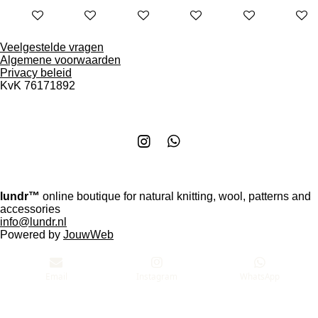
Add to cart
Add to cart
Add to cart
Add to cart
Add to cart
Add to 
Veelgestelde vragen
Algemene voorwaarden
Privacy beleid
KvK
76171892
I
W
n
h
s
a
t
t
lundr™
online boutique for natural knitting, wool, patterns and
a
s
accessories
g
A
info@lundr.nl
r
p
Powered by
JouwWeb
a
p
m
Email
Instagram
WhatsApp