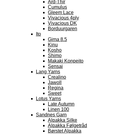
Àrd-Thìr
Cumulus
Gleem Lace
Vivacious 4ply
Vivacious DK
Borduurgaren
Ito
Gima 8.5
Kinu
Kosho
Shimo
Makaki Konpeito
Sensai
Lang Yarns
Crealino
Jawoll
Regina
Sweet
Lotus Yarns
Late Autumn
Linen 100
Sandnes Garn
Alpakka Silke
Alpakka Følgetråd
Børstet Alpakka