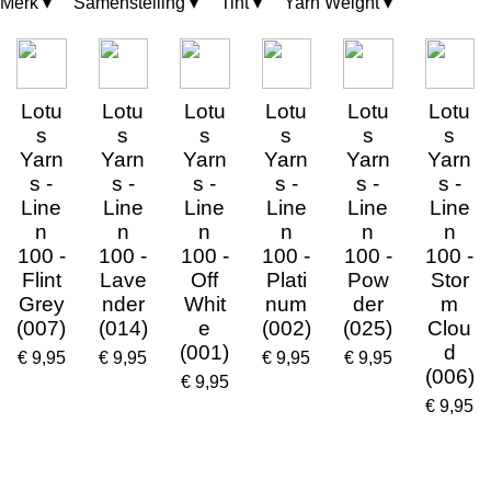
Merk
▾
Samenstelling
▾
Tint
▾
Yarn Weight
▾
Lotu
Lotu
Lotu
Lotu
Lotu
Lotu
s
s
s
s
s
s
Yarn
Yarn
Yarn
Yarn
Yarn
Yarn
s -
s -
s -
s -
s -
s -
Line
Line
Line
Line
Line
Line
n
n
n
n
n
n
100 -
100 -
100 -
100 -
100 -
100 -
Flint
Lave
Off
Plati
Pow
Stor
Grey
nder
Whit
num
der
m
(007)
(014)
e
(002)
(025)
Clou
(001)
d
€ 9,95
€ 9,95
€ 9,95
€ 9,95
(006)
€ 9,95
€ 9,95