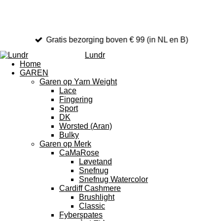
Gratis bezorging boven € 99 (in NL en B)
Lundr
Home
GAREN
Garen op Yarn Weight
Lace
Fingering
Sport
DK
Worsted (Aran)
Bulky
Garen op Merk
CaMaRose
Løvetand
Snefnug
Snefnug Watercolor
Cardiff Cashmere
Brushlight
Classic
Fyberspates