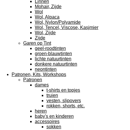
Linnen
Mohair, Zijde
Wol
Wol, Alpaca
Wol, Nylon/Polyamide
Wol, Tencel, Viscose, Kasjmier
Wol, Zijde
Zijde
Garen op Tint
geel-roodtinten
groen-blauwtinten
lichte natuurtinten
donkere natuurtinten
neontinten
Patronen, Kits, Workshops
Patronen
dames
t-shirts en topjes
truien
vesten, slipovers
rokken, shorts, etc.
heren
baby's en kinderen
accessoires
sokken