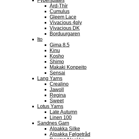
Fyberspates
Àrd-Thìr
Cumulus
Gleem Lace
Vivacious 4ply
Vivacious DK
Borduurgaren
Ito
Gima 8.5
Kinu
Kosho
Shimo
Makaki Konpeito
Sensai
Lang Yarns
Crealino
Jawoll
Regina
Sweet
Lotus Yarns
Late Autumn
Linen 100
Sandnes Garn
Alpakka Silke
Alpakka Følgetråd