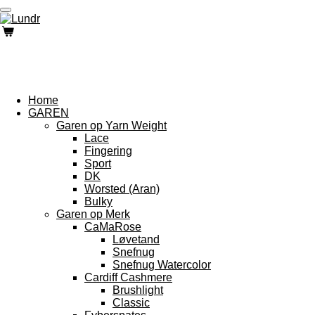
Ga
direct
naar
de
hoofdinhoud
Home
GAREN
Garen op Yarn Weight
Lace
Fingering
Sport
DK
Worsted (Aran)
Bulky
Garen op Merk
CaMaRose
Løvetand
Snefnug
Snefnug Watercolor
Cardiff Cashmere
Brushlight
Classic