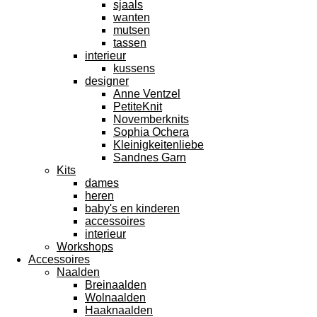
sjaals
wanten
mutsen
tassen
interieur
kussens
designer
Anne Ventzel
PetiteKnit
Novemberknits
Sophia Ochera
Kleinigkeitenliebe
Sandnes Garn
Kits
dames
heren
baby's en kinderen
accessoires
interieur
Workshops
Accessoires
Naalden
Breinaalden
Wolnaalden
Haaknaalden