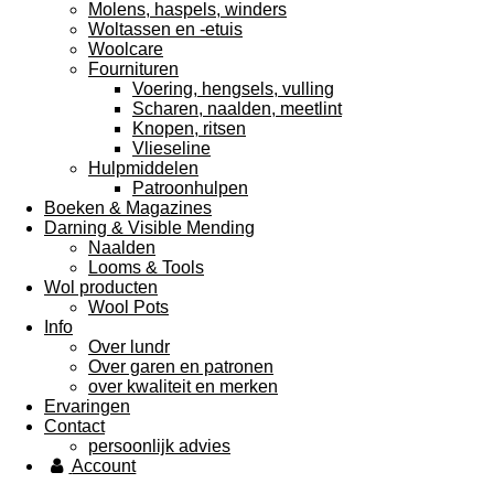
Molens, haspels, winders
Woltassen en -etuis
Woolcare
Fournituren
Voering, hengsels, vulling
Scharen, naalden, meetlint
Knopen, ritsen
Vlieseline
Hulpmiddelen
Patroonhulpen
Boeken & Magazines
Darning & Visible Mending
Naalden
Looms & Tools
Wol producten
Wool Pots
Info
Over lundr
Over garen en patronen
over kwaliteit en merken
Ervaringen
Contact
persoonlijk advies
Account