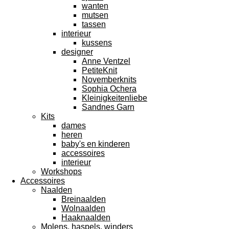
wanten
mutsen
tassen
interieur
kussens
designer
Anne Ventzel
PetiteKnit
Novemberknits
Sophia Ochera
Kleinigkeitenliebe
Sandnes Garn
Kits
dames
heren
baby's en kinderen
accessoires
interieur
Workshops
Accessoires
Naalden
Breinaalden
Wolnaalden
Haaknaalden
Molens, haspels, winders