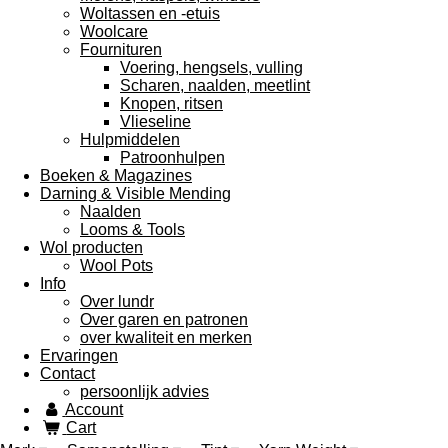
Woltassen en -etuis
Woolcare
Fournituren
Voering, hengsels, vulling
Scharen, naalden, meetlint
Knopen, ritsen
Vlieseline
Hulpmiddelen
Patroonhulpen
Boeken & Magazines
Darning & Visible Mending
Naalden
Looms & Tools
Wol producten
Wool Pots
Info
Over lundr
Over garen en patronen
over kwaliteit en merken
Ervaringen
Contact
persoonlijk advies
Account
Cart