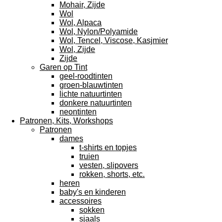
Mohair, Zijde
Wol
Wol, Alpaca
Wol, Nylon/Polyamide
Wol, Tencel, Viscose, Kasjmier
Wol, Zijde
Zijde
Garen op Tint
geel-roodtinten
groen-blauwtinten
lichte natuurtinten
donkere natuurtinten
neontinten
Patronen, Kits, Workshops
Patronen
dames
t-shirts en topjes
truien
vesten, slipovers
rokken, shorts, etc.
heren
baby's en kinderen
accessoires
sokken
sjaals