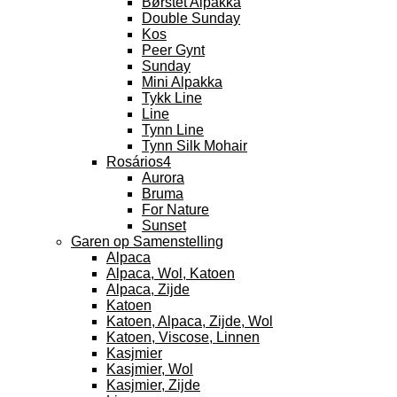
Børstet Alpakka
Double Sunday
Kos
Peer Gynt
Sunday
Mini Alpakka
Tykk Line
Line
Tynn Line
Tynn Silk Mohair
Rosários4
Aurora
Bruma
For Nature
Sunset
Garen op Samenstelling
Alpaca
Alpaca, Wol, Katoen
Alpaca, Zijde
Katoen
Katoen, Alpaca, Zijde, Wol
Katoen, Viscose, Linnen
Kasjmier
Kasjmier, Wol
Kasjmier, Zijde