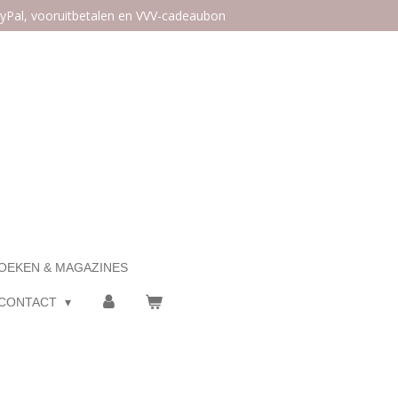
ayPal, vooruitbetalen en VVV-cadeaubon
OEKEN & MAGAZINES
CONTACT