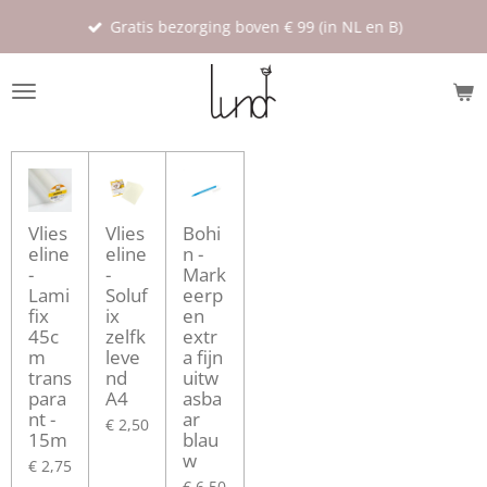
Ga
Gratis bezorging boven € 99 (in NL en B)
direct
naar
de
hoofdinhoud
Vlies
Vlies
Bohi
eline
eline
n -
-
-
Mark
Lami
Soluf
eerp
fix
ix
en
45c
zelfk
extr
m
leve
a fijn
trans
nd
uitw
para
A4
asba
nt -
ar
€ 2,50
15m
blau
w
€ 2,75
€ 6,50