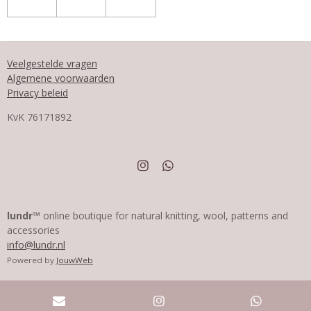
Veelgestelde vragen
Algemene voorwaarden
Privacy beleid
KvK
76171892
I
W
n
h
s
a
t
t
a
s
lundr™
online boutique for natural knitting, wool, patterns and
g
A
accessories
r
p
info@lundr.nl
a
p
m
Powered by
JouwWeb