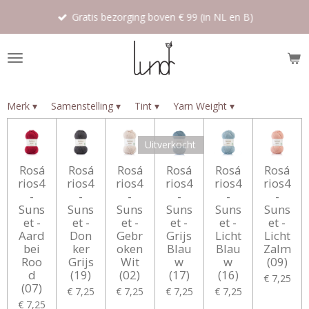
Ga
Gratis bezorging boven € 99 (in NL en B)
direct
naar
de
hoofdinhoud
Merk
▾
Samenstelling
▾
Tint
▾
Yarn Weight
▾
Uitverkocht
Rosá
Rosá
Rosá
Rosá
Rosá
Rosá
rios4
rios4
rios4
rios4
rios4
rios4
-
-
-
-
-
-
Suns
Suns
Suns
Suns
Suns
Suns
et -
et -
et -
et -
et -
et -
Aard
Don
Gebr
Grijs
Licht
Licht
bei
ker
oken
Blau
Blau
Zalm
Roo
Grijs
Wit
w
w
(09)
d
(19)
(02)
(17)
(16)
€ 7,25
(07)
€ 7,25
€ 7,25
€ 7,25
€ 7,25
€ 7,25