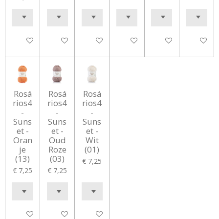
In winkelwagen
In winkelwagen
In winkelwagen
Houd mij op de hoogte
In winkelwagen
In winke
Rosá
Rosá
Rosá
rios4
rios4
rios4
-
-
-
Suns
Suns
Suns
et -
et -
et -
Oran
Oud
Wit
je
Roze
(01)
(13)
(03)
€ 7,25
€ 7,25
€ 7,25
In winkelwagen
In winkelwagen
In winkelwagen