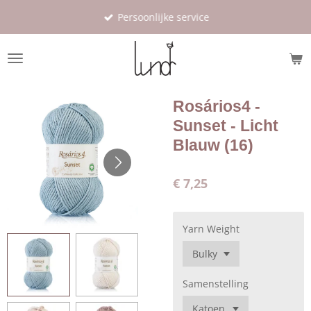
Ga
Persoonlijke service
direct
naar
de
hoofdinhoud
Rosários4 -
Sunset - Licht
Blauw (16)
€ 7,25
Yarn Weight
Samenstelling