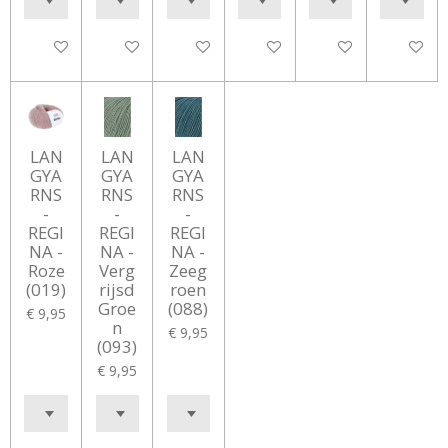
In winkelwagen
In winkelwagen
In winkelwagen
In winkelwagen
In winkelwagen
In winke
LAN
LAN
LAN
GYA
GYA
GYA
RNS
RNS
RNS
-
-
-
REGI
REGI
REGI
NA -
NA -
NA -
Roze
Verg
Zeeg
(019)
rijsd
roen
Groe
(088)
€ 9,95
n
€ 9,95
(093)
€ 9,95