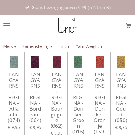
Ga
Gratis bezorging boven € 99 (in NL en B)
direct
naar
de
hoofdinhoud
Merk
▾
Samenstelling
▾
Tint
▾
Yarn Weight
▾
LAN
LAN
LAN
LAN
LAN
LAN
GYA
GYA
GYA
GYA
GYA
GYA
RNS
RNS
RNS
RNS
RNS
RNS
-
-
-
-
-
-
REGI
REGI
REGI
REGI
REGI
REGI
NA -
NA -
NA -
NA -
NA -
NA -
Atla
Bord
Bour
Don
Don
Gou
ntic
eaux
gogn
ker
ker
d
(074)
(064)
e
Groe
Oran
(050)
(062)
n
je
€ 9,95
€ 9,95
€ 9,95
(018)
(159)
€ 9,95