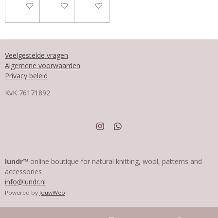
In winkelwagen
In winkelwagen
In winkelwagen
Veelgestelde vragen
Algemene voorwaarden
Privacy beleid
KvK
76171892
I
W
n
h
s
a
t
t
a
s
lundr™
online boutique for natural knitting, wool, patterns and
g
A
accessories
r
p
info@lundr.nl
a
p
m
Powered by
JouwWeb