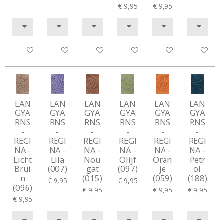
€ 9,95
€ 9,95
In winkelwagen
In winkelwagen
In winkelwagen
In winkelwagen
In winkelwagen
In winke
LAN
LAN
LAN
LAN
LAN
LAN
GYA
GYA
GYA
GYA
GYA
GYA
RNS
RNS
RNS
RNS
RNS
RNS
-
-
-
-
-
-
REGI
REGI
REGI
REGI
REGI
REGI
NA -
NA -
NA -
NA -
NA -
NA -
Licht
Lila
Nou
Olijf
Oran
Petr
Brui
(007)
gat
(097)
je
ol
n
(015)
(059)
(188)
€ 9,95
€ 9,95
(096)
€ 9,95
€ 9,95
€ 9,95
€ 9,95