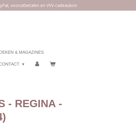
ayPal, vooruitbetalen en VVV-cadeaubon
OEKEN & MAGAZINES
CONTACT
 - REGINA -
4)