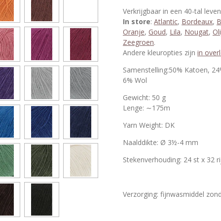
Verkrijgbaar in een 40-tal leve
In store
:
Atlantic
,
Bordeaux
,
B
Oranje
,
Goud
,
Lila
,
Nougat
,
Oli
Zeegroen
.
Andere kleuropties zijn
in over
Samenstelling:50% Katoen, 24
6% Wol
Gewicht: 50 g
Lenge: ∼175m
Yarn Weight: DK
Naalddikte: Ø 3½-4 mm
Stekenverhouding:
24 st x 32 r
Verzorging: fijnwasmiddel zon