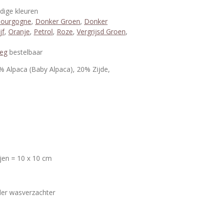
ndige kleuren
ourgogne
,
Donker Groen
,
Donker
jf
,
Oranje
,
Petrol
,
Roze
,
Vergrijsd Groen
,
leg
bestelbaar
% Alpaca (Baby Alpaca), 20% Zijde,
ijen = 10 x 10 cm
der wasverzachter