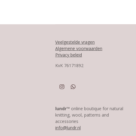
Veelgestelde vragen
Algemene voorwaarden
Privacy beleid
KvK
76171892
I
W
n
h
s
a
t
t
a
s
lundr™
online boutique for natural
g
A
knitting, wool, patterns and
r
p
accessories
a
p
info@lundr.nl
m