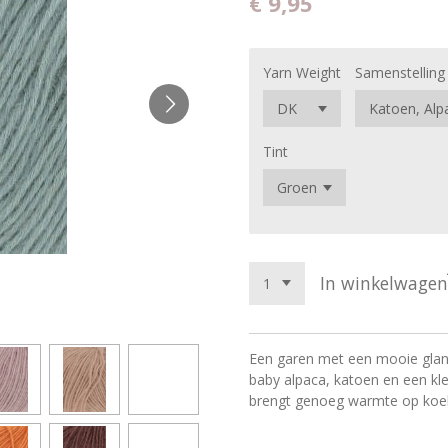
€ 9,95
Yarn Weight
Samenstelling
Tint
In winkelwagen
Een garen met een mooie glans
baby alpaca, katoen en een kl
brengt genoeg warmte op koel