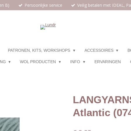
en B)
Persoonlijke service
Veilig betalen met IDEAL, P
PATRONEN, KITS, WORKSHOPS
ACCESSOIRES
B
ING
WOL PRODUCTEN
INFO
ERVARINGEN
LANGYARNS
Atlantic (07