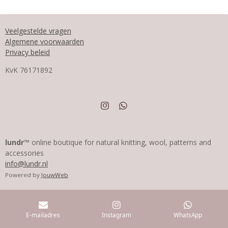
Veelgestelde vragen
Algemene voorwaarden
Privacy beleid
KvK
76171892
I
W
n
h
s
a
t
t
a
s
lundr™
online boutique for natural knitting, wool, patterns and
g
A
accessories
r
p
info@lundr.nl
a
p
m
Powered by
JouwWeb
E-mailadres
Instagram
WhatsApp