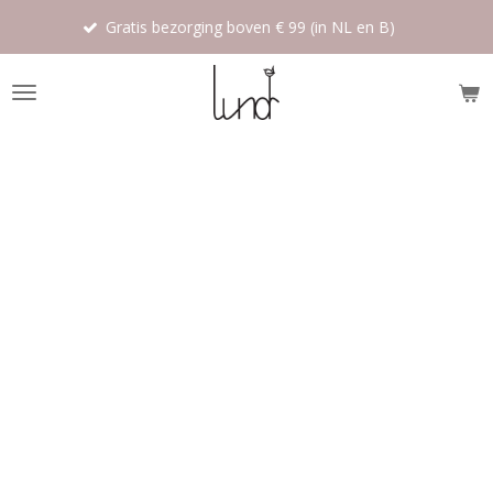
Ga
Gratis bezorging boven € 99 (in NL en B)
direct
naar
de
hoofdinhoud