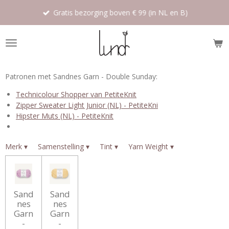
Ga
Gratis bezorging boven € 99 (in NL en B)
direct
naar
de
hoofdinhoud
Patronen met Sandnes Garn - Double Sunday:
Technicolour Shopper van PetiteKnit
Zipper Sweater Light Junior (NL) - PetiteKni
Hipster Muts (NL) - PetiteKnit
Merk
▾
Samenstelling
▾
Tint
▾
Yarn Weight
▾
Sand
Sand
nes
nes
Garn
Garn
-
-