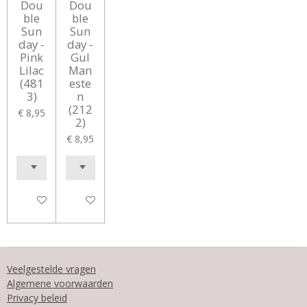
Dou
Dou
ble
ble
Sun
Sun
day -
day -
Pink
Gul
Lilac
Man
(481
este
3)
n
(212
€ 8,95
2)
€ 8,95
In winkelwagen
In winkelwagen
Veelgestelde vragen
Algemene voorwaarden
Privacy beleid