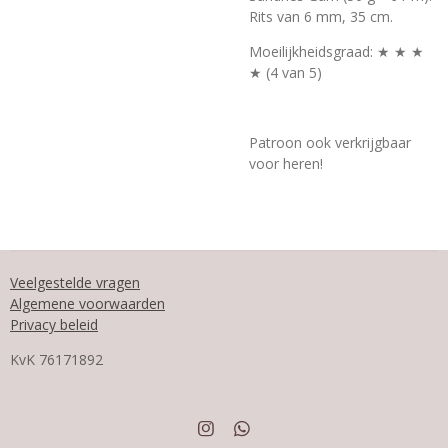
Rits van 6 mm, 35 cm.
Moeilijkheidsgraad: ★ ★ ★
★ (4 van 5)
Patroon ook verkrijgbaar
voor heren!
Veelgestelde vragen
Algemene voorwaarden
Privacy beleid
KvK
76171892
I
W