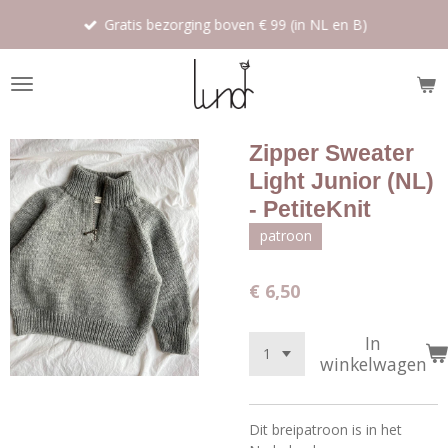
Ga
Gratis bezorging boven € 99 (in NL en B)
direct
naar
de
hoofdinhoud
Zipper Sweater
Light Junior (NL)
- PetiteKnit
patroon
€ 6,50
In
winkelwagen
Dit breipatroon is in het