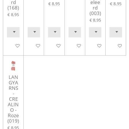
rd
elee
€ 8,95
€ 8,95
(168)
rd
(003)
€ 8,95
€ 8,95
In winkelwagen
In winkelwagen
In winkelwagen
In winkelwagen
In winkelwagen
In winke
LAN
GYA
RNS
-
CRE
ALIN
O -
Roze
(019)
€ 8,95