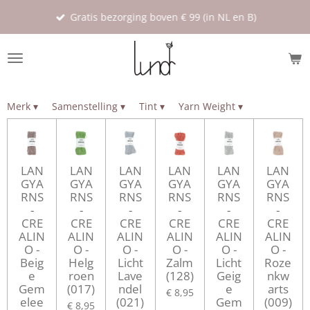
Ga
Gratis bezorging boven € 99 (in NL en B)
direct
naar
de
hoofdinhoud
Merk
▾
Samenstelling
▾
Tint
▾
Yarn Weight
▾
LAN
LAN
LAN
LAN
LAN
LAN
GYA
GYA
GYA
GYA
GYA
GYA
RNS
RNS
RNS
RNS
RNS
RNS
-
-
-
-
-
-
CRE
CRE
CRE
CRE
CRE
CRE
ALIN
ALIN
ALIN
ALIN
ALIN
ALIN
O -
O -
O -
O -
O -
O -
Beig
Helg
Licht
Zalm
Licht
Roze
e
roen
Lave
(128)
Geig
nkw
Gem
(017)
ndel
e
arts
€ 8,95
elee
(021)
Gem
(009)
€ 8,95