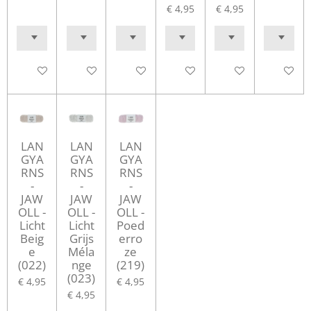
€ 4,95
€ 4,95
In winkelwagen
In winkelwagen
In winkelwagen
In winkelwagen
In winkelwagen
In winke
LAN
LAN
LAN
GYA
GYA
GYA
RNS
RNS
RNS
-
-
-
JAW
JAW
JAW
OLL -
OLL -
OLL -
Licht
Licht
Poed
Beig
Grijs
erro
e
Méla
ze
(022)
nge
(219)
(023)
€ 4,95
€ 4,95
€ 4,95