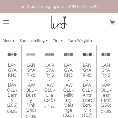
Ga
Gratis bezorging boven € 99 (in NL en B)
direct
naar
de
hoofdinhoud
Merk
▾
Samenstelling
▾
Tint
▾
Yarn Weight
▾
LAN
LAN
LAN
LAN
LAN
LAN
GYA
GYA
GYA
GYA
GYA
GYA
RNS
RNS
RNS
RNS
RNS
RNS
-
-
-
-
-
-
JAW
JAW
JAW
JAW
JAW
JAW
OLL -
OLL -
OLL -
OLL -
OLL -
OLL -
Berr
Dusk
Lila
Milit
Antr
Jean
y
y
(245)
ary
aciet
s Mix
(266)
Pink
Méla
Ecru
(258)
€ 4,95
(248)
nge
Mix
€ 4,95
€ 4,95
(020)
(137)
€ 4,95