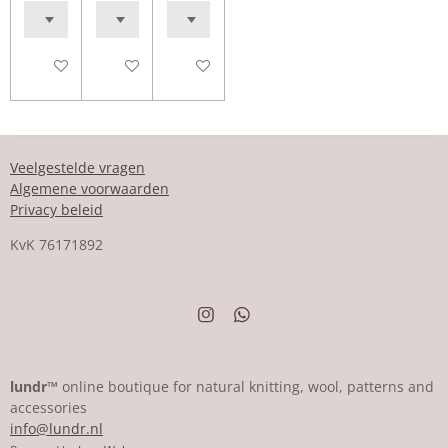
In winkelwagen
In winkelwagen
In winkelwagen
Veelgestelde vragen
Algemene voorwaarden
Privacy beleid
KvK
76171892
I
W
n
h
s
a
t
t
a
s
lundr™
online boutique for natural knitting, wool, patterns and
g
A
accessories
r
p
info@lundr.nl
a
p