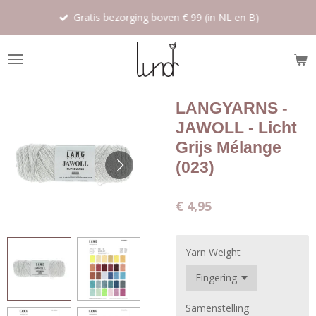
Ga
Gratis bezorging boven € 99 (in NL en B)
direct
naar
de
hoofdinhoud
LANGYARNS -
JAWOLL - Licht
Grijs Mélange
(023)
€ 4,95
Yarn Weight
Samenstelling