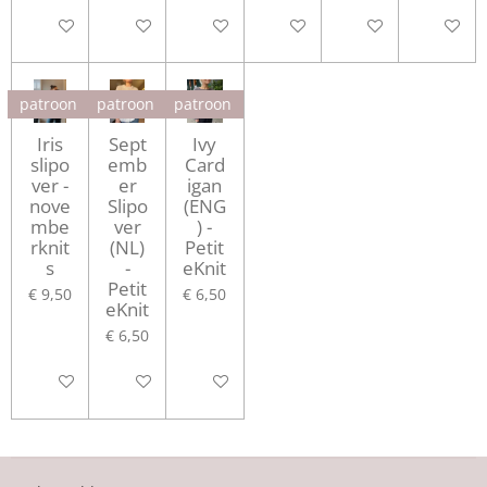
In winkelwagen
In winkelwagen
In winkelwagen
In winkelwagen
In winkelwagen
In winke
patroon
patroon
patroon
Iris
Sept
Ivy
slipo
emb
Card
ver -
er
igan
nove
Slipo
(ENG
mbe
ver
) -
rknit
(NL)
Petit
s
-
eKnit
Petit
€ 9,50
€ 6,50
eKnit
€ 6,50
In winkelwagen
In winkelwagen
In winkelwagen