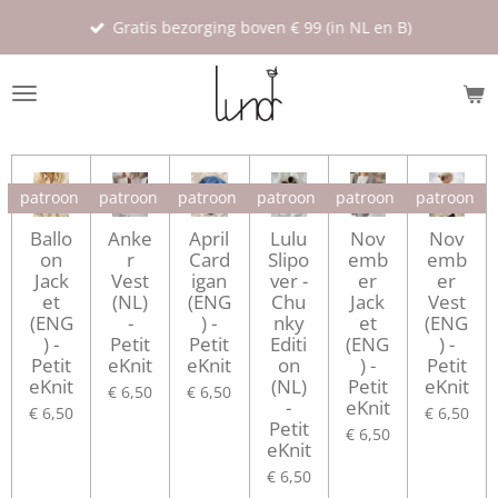
Ga
Gratis bezorging boven € 99 (in NL en B)
direct
naar
de
hoofdinhoud
patroon
patroon
patroon
patroon
patroon
patroon
Ballo
Anke
April
Lulu
Nov
Nov
on
r
Card
Slipo
emb
emb
Jack
Vest
igan
ver -
er
er
et
(NL)
(ENG
Chu
Jack
Vest
(ENG
-
) -
nky
et
(ENG
) -
Petit
Petit
Editi
(ENG
) -
Petit
eKnit
eKnit
on
) -
Petit
eKnit
(NL)
Petit
eKnit
€ 6,50
€ 6,50
-
eKnit
€ 6,50
€ 6,50
Petit
€ 6,50
eKnit
€ 6,50