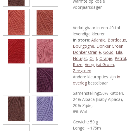
warmte op koele
voorjaarsdagen.
Verkrijgbaar in een 40-tal
levendige kleuren
In store
:
Atlantic
,
Bordeaux
,
Bourgogne
,
Donker Groen
,
Donker Oranje
,
Goud
,
Lila
,
Nougat
,
Olijf
,
Oranje
,
Petrol
,
Roze
,
Vergrijsd Groen
,
Zeegroen
.
Andere kleuropties zijn
in
overleg
bestelbaar
Samenstelling:50% Katoen,
24% Alpaca (Baby Alpaca),
20% Zijde,
6% Wol
Gewicht: 50 g
Lenge: ∼175m