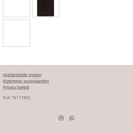
Veelgestelde vragen
Algemene voorwaarden
Privacy beleid
KvK
76171892
I
W
n
h
s
a