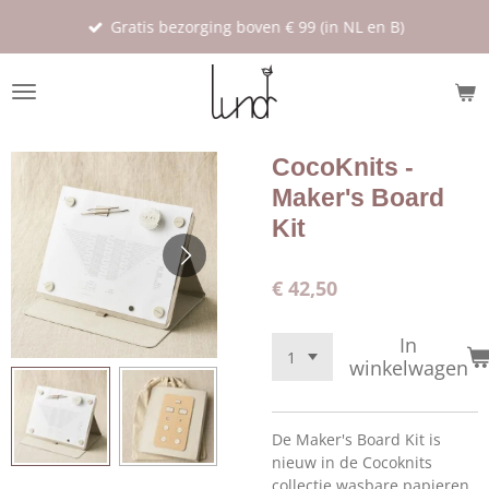
Ga
Gratis bezorging boven € 99 (in NL en B)
direct
naar
de
hoofdinhoud
CocoKnits -
Maker's Board
Kit
€ 42,50
In
winkelwagen
De Maker's Board Kit is
nieuw in de Cocoknits
collectie wasbare papieren