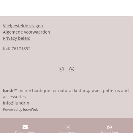
Veelgestelde vragen
Algemene voorwaarden
Privacy beleid
KvK
76171892
I
W
n
h
s
a
t
t
a
s
lundr™
online boutique for natural knitting, wool, patterns and
g
A
accessories
r
p
info@lundr.nl
a
p
m
Powered by
JouwWeb
E-mailadres
Instagram
WhatsApp