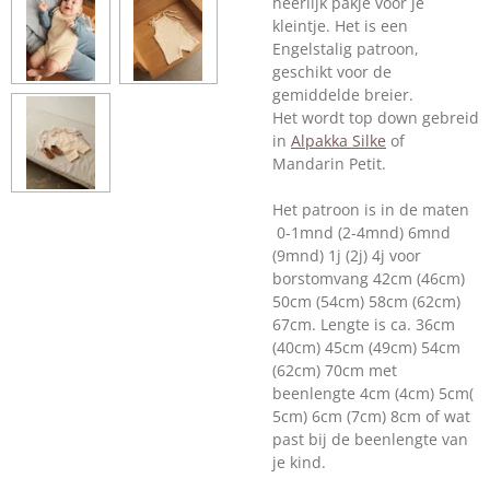
heerlijk pakje voor je
kleintje. Het is een
Engelstalig patroon,
geschikt voor de
gemiddelde breier.
Het wordt top down gebreid
in
Alpakka Silke
of
Mandarin Petit.
Het patroon is in de maten
0-1mnd (2-4mnd) 6mnd
(9mnd) 1j (2j) 4j voor
borstomvang 42cm (46cm)
50cm (54cm) 58cm (62cm)
67cm. Lengte is ca. 36cm
(40cm) 45cm (49cm) 54cm
(62cm) 70cm met
beenlengte 4cm (4cm) 5cm(
5cm) 6cm (7cm) 8cm of wat
past bij de beenlengte van
je kind.