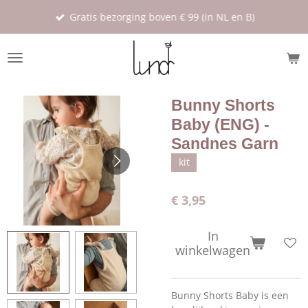
Ga
Gratis bezorging boven € 99 (in NL en B)
direct
naar
de
hoofdinhoud
Bunny Shorts
Baby (ENG) -
Sandnes Garn
kit
€ 3,95
In
winkelwagen
Bunny Shorts Baby is een