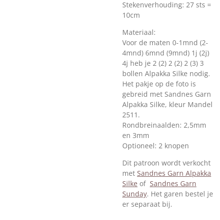
Stekenverhouding: 27 sts =
10cm
Materiaal:
Voor de maten 0-1mnd (2-
4mnd) 6mnd (9mnd) 1j (2j)
4j heb je 2 (2) 2 (2) 2 (3) 3
bollen Alpakka Silke nodig.
Het pakje op de foto is
gebreid met Sandnes Garn
Alpakka Silke, kleur Mandel
2511.
Rondbreinaalden: 2,5mm
en 3mm
Optioneel: 2 knopen
Dit patroon wordt verkocht
met
Sandnes Garn Alpakka
Silke
of
Sandnes Garn
Sunday
. Het garen bestel je
er separaat bij.