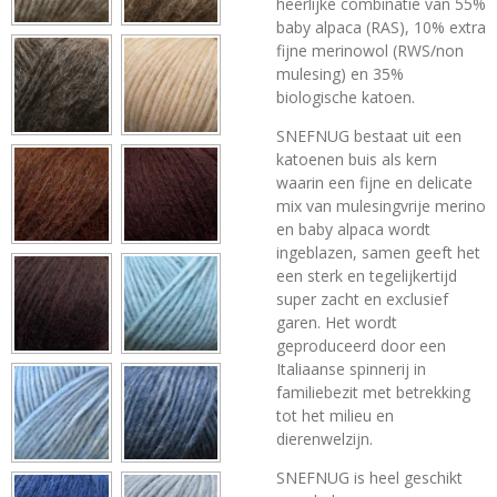
heerlijke combinatie van 55%
baby alpaca (RAS), 10% extra
fijne merinowol (RWS/non
mulesing) en 35%
biologische katoen.
SNEFNUG bestaat uit een
katoenen buis als kern
waarin een fijne en delicate
mix van
mulesingvrije
merino
en baby alpaca wordt
ingeblazen, samen geeft het
een sterk en tegelijkertijd
super zacht en exclusief
garen. Het wordt
geproduceerd door een
Italiaanse spinnerij in
familiebezit met betrekking
tot het milieu en
dierenwelzijn.
SNEFNUG is heel geschikt