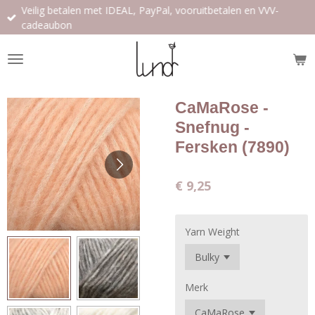
Veilig betalen met IDEAL, PayPal, vooruitbetalen en VVV-
Ga
cadeaubon
direct
naar
de
hoofdinhoud
CaMaRose -
Snefnug -
Fersken (7890)
€ 9,25
Yarn Weight
Merk