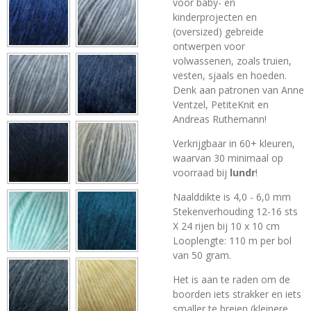
voor baby- en
kinderprojecten en
(oversized) gebreide
ontwerpen voor
volwassenen, zoals truien,
vesten, sjaals en hoeden.
Denk aan patronen van Anne
Ventzel, PetiteKnit en
Andreas Ruthemann!
Verkrijgbaar in 60+ kleuren,
waarvan 30 minimaal op
voorraad bij
lundr
!
Naalddikte is 4,0 - 6,0 mm
Stekenverhouding 12-16 sts
X 24 rijen bij 10 x 10 cm
Looplengte: 110 m per bol
van 50 gram.
Het is aan te raden om de
boorden iets strakker en iets
smaller te breien (kleinere