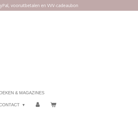
ayPal, vooruitbetalen en VVV-cadeaubon
OEKEN & MAGAZINES
CONTACT