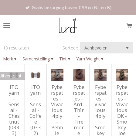
Ga
Gratis bezorging boven € 99 (in NL en B)
direct
naar
de
hoofdinhoud
18 resultaten
Sorteer:
Merk
▾
Samenstelling
▾
Tint
▾
Yarn Weight
▾
Uitverkocht
ITO
ITO
Fybe
Fybe
Fybe
Fybe
yarn
yarn
rspat
rspat
rspat
rspat
-
-
es -
es -
es -
es -
Sens
Sens
Vivac
Àrd-
Vivac
Vivac
ai -
ai -
ious
Thìr
ious
ious
Ches
Coffe
4ply
-
4ply
DK -
tnut
e
-
Fire
-
Smo
(033
(033
Pebb
mor
Smo
key
3)
2)
le
e
key
Joe