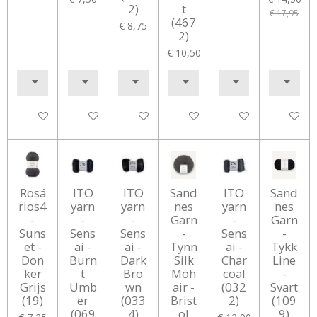
2)
t
€ 17,95
(467
€ 8,75
2)
€ 10,50
In winkelwagen
In winkelwagen
In winkelwagen
In winkelwagen
In winkelwagen
In winke
Rosá
ITO
ITO
Sand
ITO
Sand
rios4
yarn
yarn
nes
yarn
nes
-
-
-
Garn
-
Garn
Suns
Sens
Sens
-
Sens
-
et -
ai -
ai -
Tynn
ai -
Tykk
Don
Burn
Dark
Silk
Char
Line
ker
t
Bro
Moh
coal
-
Grijs
Umb
wn
air -
(032
Svart
(19)
er
(033
Brist
2)
(109
(069
4)
ol
9)