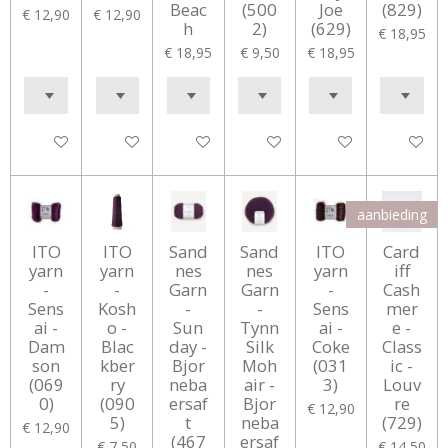
Beac
(500
Joe
(829)
€ 12,90
€ 12,90
h
2)
(629)
€ 18,95
€ 18,95
€ 9,50
€ 18,95
Houd mij op de hoogte
In winkelwagen
In winkelwagen
In winkelwagen
In winkelwagen
In winke
aanbieding
ITO
ITO
Sand
Sand
ITO
Card
yarn
yarn
nes
nes
yarn
iff
-
-
Garn
Garn
-
Cash
Sens
Kosh
-
-
Sens
mer
ai -
o -
Sun
Tynn
ai -
e -
Dam
Blac
day -
Silk
Coke
Class
son
kber
Bjor
Moh
(031
ic -
(069
ry
neba
air -
3)
Louv
0)
(090
ersaf
Bjor
re
€ 12,90
5)
t
neba
(729)
€ 12,90
(467
ersaf
€ 7,50
€ 14,50