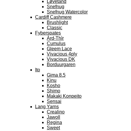
Løvetand
Snefnug
Snefnug Watercolor
Cardiff Cashmere
Brushlight
Classic
Fyberspates
Àrd-Thìr
Cumulus
Gleem Lace
Vivacious 4ply
Vivacious DK
Borduurgaren
Ito
Gima 8.5
Kinu
Kosho
Shimo
Makaki Konpeito
Sensai
Lang Yarns
Crealino
Jawoll
Regina
Sweet