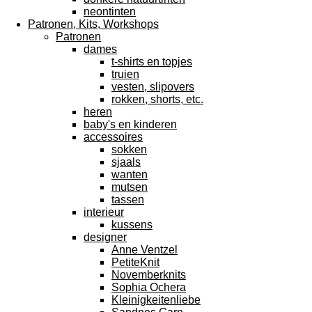
neontinten
Patronen, Kits, Workshops
Patronen
dames
t-shirts en topjes
truien
vesten, slipovers
rokken, shorts, etc.
heren
baby's en kinderen
accessoires
sokken
sjaals
wanten
mutsen
tassen
interieur
kussens
designer
Anne Ventzel
PetiteKnit
Novemberknits
Sophia Ochera
Kleinigkeitenliebe