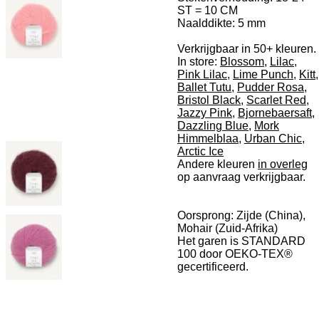
ST = 10 CM
Naalddikte: 5 mm
Verkrijgbaar in 50+ kleuren.
In store:
Blossom
,
Lilac
,
Pink Lilac
,
Lime Punch
,
Kitt
,
Ballet Tutu
,
Pudder Rosa
,
Bristol Black
,
Scarlet Red
,
Jazzy Pink
,
Bjornebaersaft
,
Dazzling Blue
,
Mork
Himmelblaa
,
Urban Chic
,
Arctic Ice
Andere kleuren
in overleg
op aanvraag verkrijgbaar.
Oorsprong: Zijde (China),
Mohair (Zuid-Afrika)
Het garen is STANDARD
100 door OEKO-TEX®
gecertificeerd.