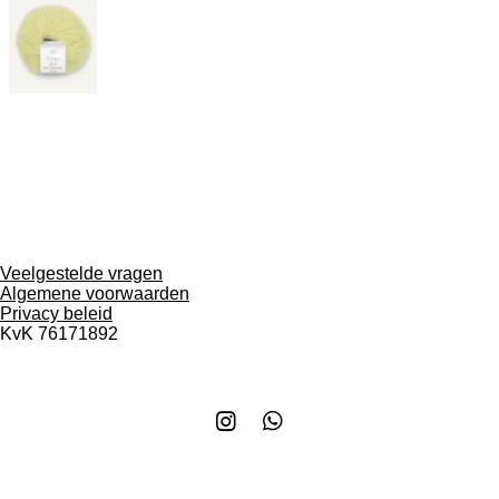
Veelgestelde vragen
Algemene voorwaarden
Privacy beleid
KvK
76171892
I
W
n
h
s
a
t
t