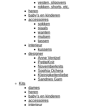
vesten, slipovers
rokken, shorts, etc.
heren
baby's en kinderen
accessoires
sokken
sjaals
wanten
mutsen
tassen
interieur
kussens
designer
Anne Ventzel
PetiteKnit
Novemberknits
Sophia Ochera
Kleinigkeitenliebe
Sandnes Garn
Kits
dames
heren
baby's en kinderen
accessoires
interieur