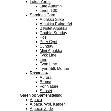
Lotus Yarns
Late Autumn
Linen 100
Sandnes Garn
Alpakka Silke
Alpakka Følgetråd
Børstet Alpakka
Double Sunday
Kos
Peer Gynt
Sunday
Mini Alpakka
Tykk Line
Line
Tynn Line
Tynn Silk Mohair
Rosários4
Aurora
Bruma
For Nature
Sunset
Garen op Samenstelling
Alpaca
Alpaca, Wol, Katoen
Alpaca, Zijde