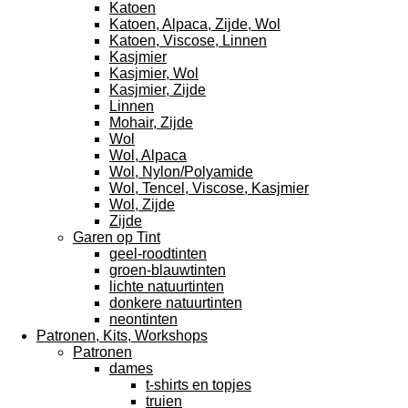
Katoen
Katoen, Alpaca, Zijde, Wol
Katoen, Viscose, Linnen
Kasjmier
Kasjmier, Wol
Kasjmier, Zijde
Linnen
Mohair, Zijde
Wol
Wol, Alpaca
Wol, Nylon/Polyamide
Wol, Tencel, Viscose, Kasjmier
Wol, Zijde
Zijde
Garen op Tint
geel-roodtinten
groen-blauwtinten
lichte natuurtinten
donkere natuurtinten
neontinten
Patronen, Kits, Workshops
Patronen
dames
t-shirts en topjes
truien