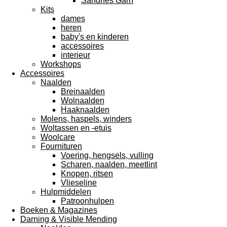
Sandnes Garn
Kits
dames
heren
baby's en kinderen
accessoires
interieur
Workshops
Accessoires
Naalden
Breinaalden
Wolnaalden
Haaknaalden
Molens, haspels, winders
Woltassen en -etuis
Woolcare
Fournituren
Voering, hengsels, vulling
Scharen, naalden, meetlint
Knopen, ritsen
Vlieseline
Hulpmiddelen
Patroonhulpen
Boeken & Magazines
Darning & Visible Mending