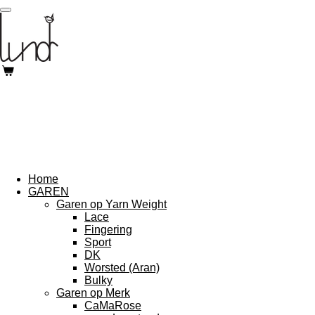
Ga
direct
naar
de
hoofdinhoud
Home
GAREN
Garen op Yarn Weight
Lace
Fingering
Sport
DK
Worsted (Aran)
Bulky
Garen op Merk
CaMaRose