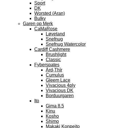
Sport
DK
Worsted (Aran)
Bulky
Garen op Merk
CaMaRose
Løvetand
Snefnug
Snefnug Watercolor
Cardiff Cashmere
Brushlight
Classic
Fyberspates
Àrd-Thìr
Cumulus
Gleem Lace
Vivacious 4ply
Vivacious DK
Borduurgaren
Ito
Gima 8.5
Kinu
Kosho
Shimo
Makaki Konpeito