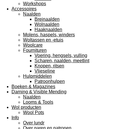
Workshops
Accessoires
Naalden
Breinaalden
Wolnaalden
Haaknaalden
Molens, haspels, winders
Woltassen en -etuis
Woolcare
Fournituren
Voering, hengsels, vulling
Scharen, naalden, meetlint
Knopen, ritsen
Vlieseline
Hulpmiddelen
Patroonhulpen
Boeken & Magazines
Darning & Visible Mending
Naalden
Looms & Tools
Wol producten
Wool Pots
Info
Over lundr
Over garen en patronen