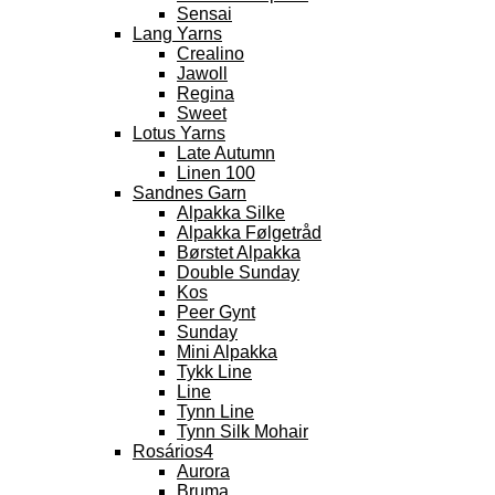
Sensai
Lang Yarns
Crealino
Jawoll
Regina
Sweet
Lotus Yarns
Late Autumn
Linen 100
Sandnes Garn
Alpakka Silke
Alpakka Følgetråd
Børstet Alpakka
Double Sunday
Kos
Peer Gynt
Sunday
Mini Alpakka
Tykk Line
Line
Tynn Line
Tynn Silk Mohair
Rosários4
Aurora
Bruma