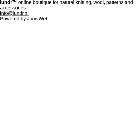
lundr™
online boutique for natural knitting, wool, patterns and
a
s
accessories
g
A
info@lundr.nl
r
p
Powered by
JouwWeb
a
p
m