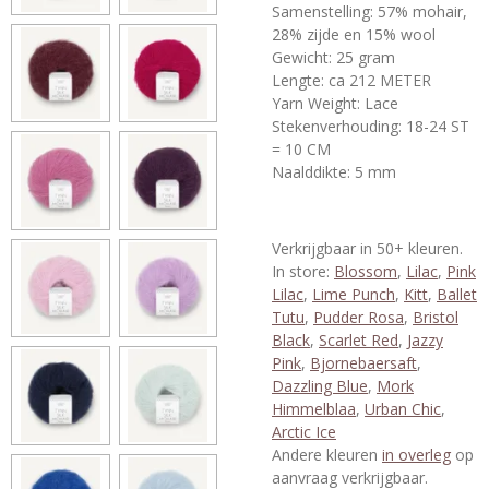
Samenstelling:
57% mohair,
28% zijde en 15% wool
Gewicht: 25 gram
Lengte: ca 212 METER
Yarn Weight: Lace
Stekenverhouding: 18-24 ST
= 10 CM
Naalddikte: 5 mm
Verkrijgbaar in 50+ kleuren.
In store:
Blossom
,
Lilac
,
Pink
Lilac
,
Lime Punch
,
Kitt
,
Ballet
Tutu
,
Pudder Rosa
,
Bristol
Black
,
Scarlet Red
,
Jazzy
Pink
,
Bjornebaersaft
,
Dazzling Blue
,
Mork
Himmelblaa
,
Urban Chic
,
Arctic Ice
Andere kleuren
in overleg
op
aanvraag verkrijgbaar.