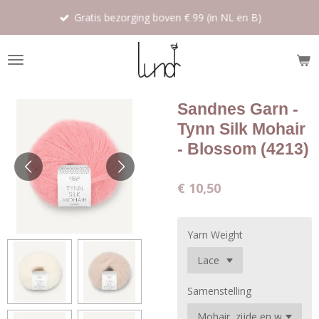
Ga
Gratis bezorging boven € 99 (in NL en B)
direct
naar
de
hoofdinhoud
Sandnes Garn -
Tynn Silk Mohair
- Blossom (4213)
€ 10,50
Yarn Weight
Samenstelling