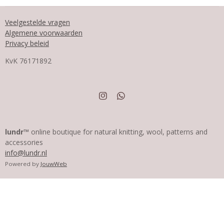
Veelgestelde vragen
Algemene voorwaarden
Privacy beleid
KvK
76171892
I
W
n
h
s
a
t
t
a
s
lundr™
online boutique for natural knitting, wool, patterns and
g
A
accessories
r
p
info@lundr.nl
a
p
m
Powered by
JouwWeb