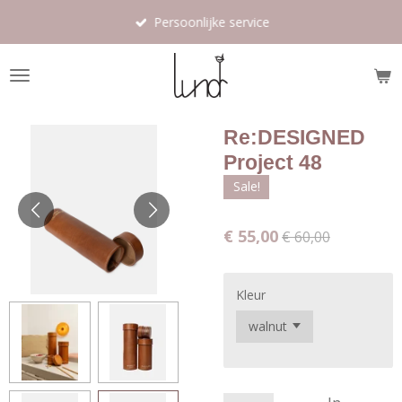
Ga
Persoonlijke service
direct
naar
de
hoofdinhoud
Re:DESIGNED
Project 48
Sale!
€ 55,00
€ 60,00
Kleur