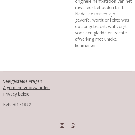
originele nerfpatroon van het
ruwe leer behouden blijft.
Nadat de tassen zijn
geverfd, wordt er lichte was
op aangebracht, wat zorgt
voor een gladde en zachte
afwerking met unieke
kenmerken.
Veelgestelde vragen
Algemene voorwaarden
Privacy beleid
KvK
76171892
I
W
n
h