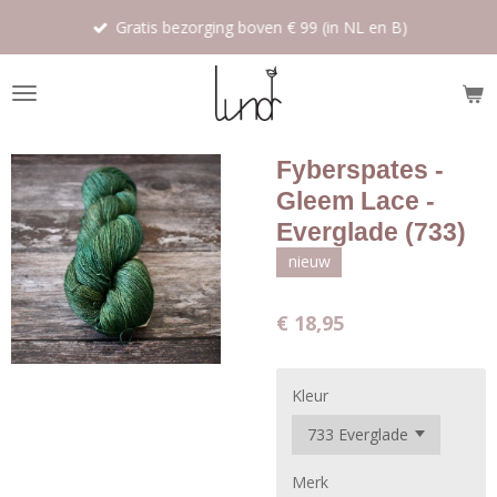
Ga
Gratis bezorging boven € 99 (in NL en B)
direct
naar
de
hoofdinhoud
Fyberspates -
Gleem Lace -
Everglade (733)
nieuw
€ 18,95
Kleur
Merk