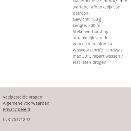
Naalddikte: 2,5 mm-4,5 mm
(variabel afhankelijk van
patroon)
Gewicht: 100 g
Lengte: 800 m
Stekenverhouding:
afhankelijk van de
gebruikte naalddikte
Wasvoorschrift: Handwas
max 30°C /apart wassen /
Plat laten drogen
Veelgestelde vragen
Algemene voorwaarden
Privacy beleid
KvK
76171892