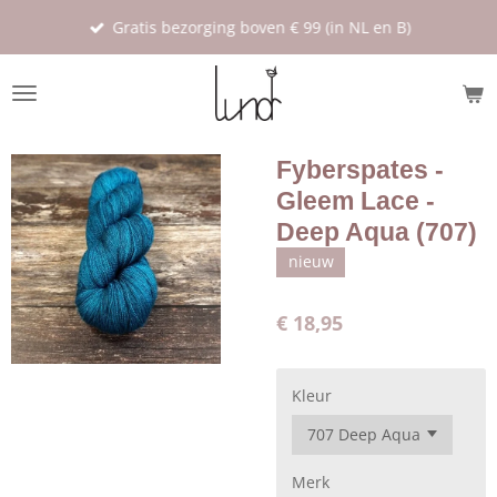
Ga
Gratis bezorging boven € 99 (in NL en B)
direct
naar
de
hoofdinhoud
Fyberspates -
Gleem Lace -
Deep Aqua (707)
nieuw
€ 18,95
Kleur
Merk