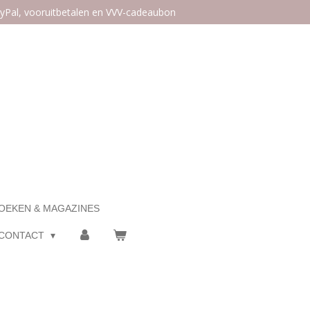
ayPal, vooruitbetalen en VVV-cadeaubon
OEKEN & MAGAZINES
CONTACT