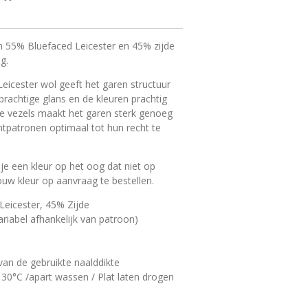
n 55% Bluefaced Leicester en 45% zijde
g.
eicester wol geeft het garen structuur
 prachtige glans en de kleuren prachtig
de vezels maakt het garen sterk genoeg
tpatronen optimaal tot hun recht te
 je een kleur op het oog dat niet op
 jouw kleur op aanvraag
te bestellen.
Leicester, 45% Zijde
riabel afhankelijk van patroon)
van de gebruikte naalddikte
0°C /apart wassen / Plat laten drogen