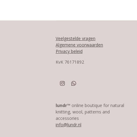
Veelgestelde vragen
Algemene voorwaarden
Privacy beleid
KvK
76171892
I
W
n
h
s
a
t
t
a
s
lundr™
online boutique for natural
g
A
knitting, wool, patterns and
r
p
accessories
a
p
info@lundr.nl
m