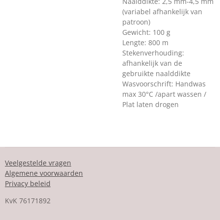
Naalddikte: 2,5 mm-4,5 mm
(variabel afhankelijk van
patroon)
Gewicht: 100 g
Lengte: 800 m
Stekenverhouding:
afhankelijk van de
gebruikte naalddikte
Wasvoorschrift: Handwas
max 30°C /apart wassen /
Plat laten drogen
Veelgestelde vragen
Algemene voorwaarden
Privacy beleid
KvK
76171892