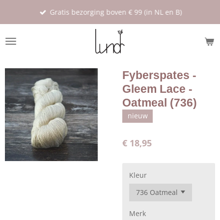
Ga
Gratis bezorging boven € 99 (in NL en B)
direct
naar
de
hoofdinhoud
Fyberspates -
Gleem Lace -
Oatmeal (736)
nieuw
€ 18,95
Kleur
Merk