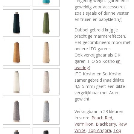
'fingering weight' garen en is
geweldig voor accessoires
zoals sjaals of dunne vesten
en truien en babykleding.
Dubbel gebreid krijg je
prachtige marmereffecten.
Het gecombineerd mooi met
andere ITO garens.
Ook verkrijgbaar als DK
garen: ITO So Kosho (
in
overleg
)
ITO Kosho en So Kosho
samengebreid (naalddikte
4,5-5 mm) geeft een dikte
vergelijkbaar met Aran
gewicht.
Verkrijgbaar in 23 kleuren
In store:
Peach Red
,
Vermillion
,
Blackberry
,
Raw
White
,
Top Angora
,
Top