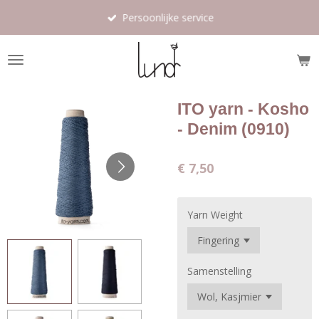
Ga
Persoonlijke service
direct
naar
de
hoofdinhoud
ITO yarn - Kosho
- Denim (0910)
€ 7,50
Yarn Weight
Samenstelling