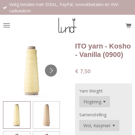
Veilig betalen met IDEAL, PayPal, vooruitbetalen en VVV-
Ga
cadeaubon
direct
naar
de
hoofdinhoud
ITO yarn - Kosho
- Vanilla (0900)
€ 7,50
Yarn Weight
Samenstelling