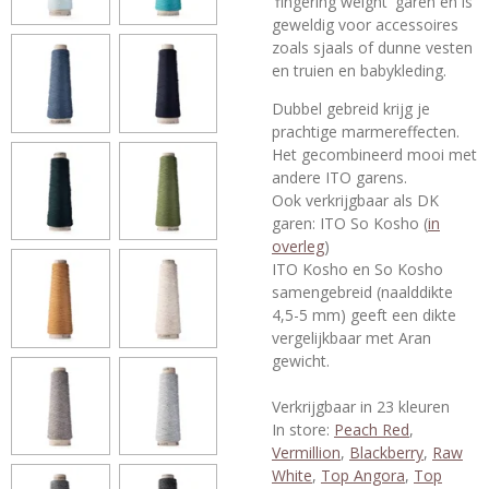
'fingering weight' garen en is
geweldig voor accessoires
zoals sjaals of dunne vesten
en truien en babykleding.
Dubbel gebreid krijg je
prachtige marmereffecten.
Het gecombineerd mooi met
andere ITO garens.
Ook verkrijgbaar als DK
garen: ITO So Kosho (
in
overleg
)
ITO Kosho en So Kosho
samengebreid (naalddikte
4,5-5 mm) geeft een dikte
vergelijkbaar met Aran
gewicht.
Verkrijgbaar in 23 kleuren
In store:
Peach Red
,
Vermillion
,
Blackberry
,
Raw
White
,
Top Angora
,
Top